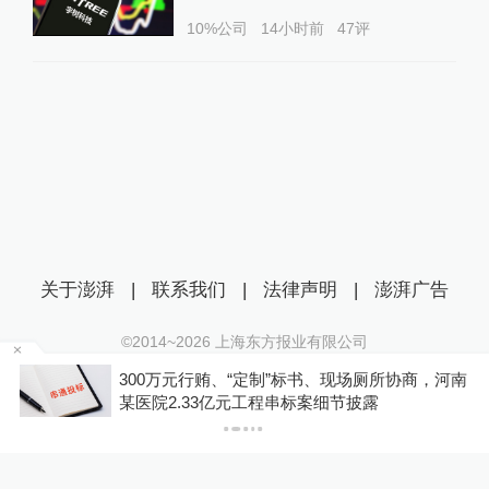
10%公司
14小时前
47
评
关于澎湃
|
联系我们
|
法律声明
|
澎湃广告
©2014~
2026
上海东方报业有限公司
沪ICP证：沪B2-20170116 | 沪ICP备14003370号
300万元行贿、“定制”标书、现场厕所协商，河南
互联网新闻信息服务许可证：31120170006
P
某医院2.33亿元工程串标案细节披露
沪公网安备 31010602000299号