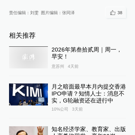
责任编辑：
刘雯
图片编辑：
张同泽
38
相关推荐
2026年第叁拾贰周｜周一，
早安！
意苏州
4天前
月之暗面最早本月内提交香港
IPO申请？知情人士：消息不
实，G轮融资还在进行中
10%公司
3天前
知名经济学家、教育家、出版