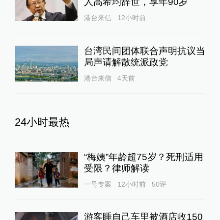
人高希均辞世，享年90岁
港台来信
12小时前
台湾民间团体联合声明抗议当
局声请解散统派政党
港台来信
4天前
24小时最热
“梅姨”年龄超75岁？死刑适用
受限？律师解读
一号专案
12小时前
50
评
游客睡自己车里被酒店收150