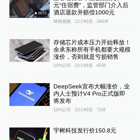
元“住宿费”，监管部门介入后
酒店退款并赔偿1000元
00:19
锋线视频
12小时前
266
评
存储芯片成本压力开始释放！
余承东称所有手机都要大规模
涨价，否则就是亏损销售
10%公司
23小时前
65
评
DeepSeek宣布大幅涨价，业
内人士预计V4 Pro正式版即
将发布
10%公司
23小时前
72
评
宇树科技发行价150.8元