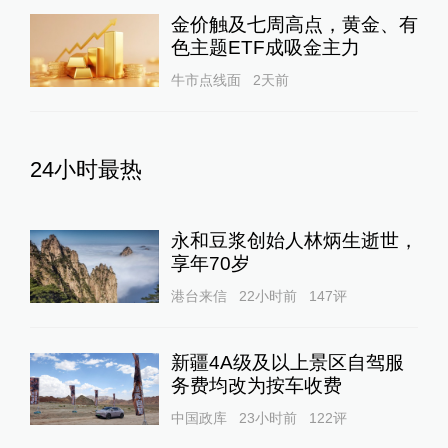
金价触及七周高点，黄金、有
色主题ETF成吸金主力
牛市点线面
2天前
24小时最热
永和豆浆创始人林炳生逝世，
享年70岁
港台来信
22小时前
147
评
新疆4A级及以上景区自驾服
务费均改为按车收费
中国政库
23小时前
122
评