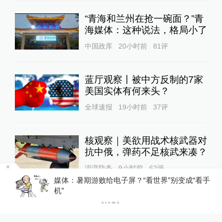
“青海和兰州在抢一碗面？”青
海媒体：这种说法，格局小了
中国政库
20小时前
81
评
蓝厅观察丨被中方反制的7家
美国实体有何来头？
全球速报
19小时前
37
评
核观察｜美欲用战术核武器对
抗中俄，弹药不足核武来凑？
澎湃防务
9小时前
62
评
“看手
与特朗普关联的美石油公司拟在格陵兰岛钻探，
岛政府强烈警告