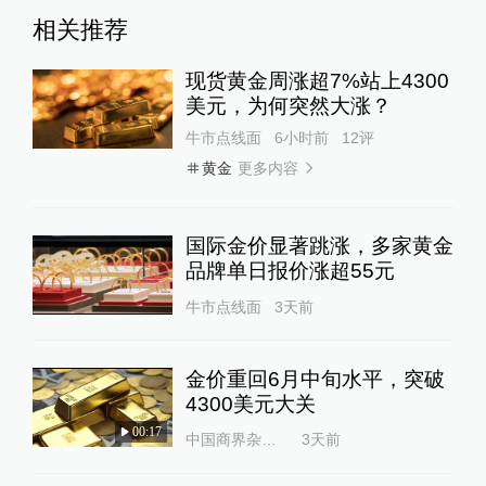
相关推荐
现货黄金周涨超7%站上4300
美元，为何突然大涨？
牛市点线面
6小时前
12
评
更多内容
黄金
国际金价显著跳涨，多家黄金
品牌单日报价涨超55元
牛市点线面
3天前
金价重回6月中旬水平，突破
4300美元大关
00:17
中国商界杂志社
3天前