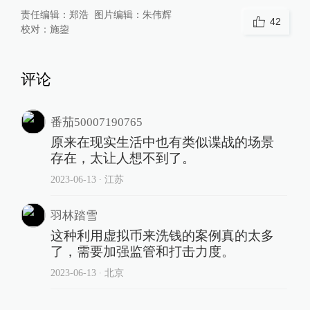
责任编辑：
郑浩
图片编辑：
朱伟辉
42
校对：
施鋆
评论
番茄50007190765
原来在现实生活中也有类似谍战的场景
存在，太让人想不到了。
2023-06-13
∙ 江苏
羽林踏雪
这种利用虚拟币来洗钱的案例真的太多
了，需要加强监管和打击力度。
2023-06-13
∙ 北京