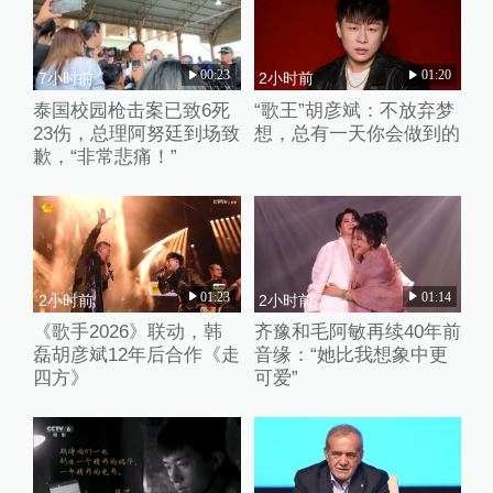
00:23
01:20
7小时前
2小时前
泰国校园枪击案已致6死
“歌王”胡彦斌：不放弃梦
23伤，总理阿努廷到场致
想，总有一天你会做到的
歉，“非常悲痛！”
01:23
01:14
2小时前
2小时前
《歌手2026》联动，韩
齐豫和毛阿敏再续40年前
磊胡彦斌12年后合作《走
音缘：“她比我想象中更
四方》
可爱”