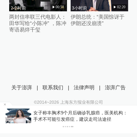
00:50
02:20
2小时前
3小时前
两封信串联三代电影人：
伊朗总统：“美国惊讶于
田华写给“小陈冲” ，陈冲
伊朗还没崩溃”
寄语易烊千玺
关于澎湃
|
联系我们
|
法律声明
|
澎湃广告
©2014~
2026
上海东方报业有限公司
沪ICP证：沪B2-20170116 | 沪ICP备14003370号
金舰
女子称丰胸术9个月后确诊乳腺癌，医美机构：
互联网新闻信息服务许可证：31120170006
手术不可能引发癌症，建议走司法途径
沪公网安备 31010602000299号