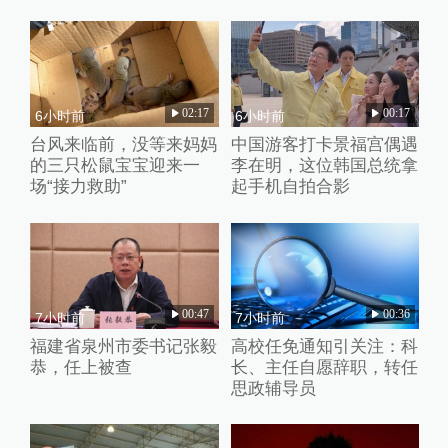
02:17
00:17
6小时前
6小时前
台风来临前，没等来妈妈
中国游客打卡景福宫偶遇
的三只松鼠宝宝迎来一
李在明，这位韩国总统拿
场“接力救助”
起手机自拍合影
00:47
00:36
7小时前
7小时前
福建省泉州市委书记张毅
高校任免通知引关注：科
恭，任上被查
长、主任自愿辞职，转任
思政辅导员