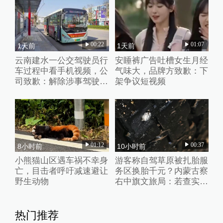
00:22
01:07
1天前
1天前
云南建水一公交驾驶员行
安睡裤广告吐槽女生月经
车过程中看手机视频，公
气味大，品牌方致歉：下
司致歉：解除涉事驾驶员
架争议短视频
劳动合同
01:12
00:37
8小时前
10小时前
小熊猫山区遇车祸不幸身
游客称自驾草原被扎胎服
亡，目击者呼吁减速避让
务区换胎千元？内蒙古察
野生动物
右中旗文旅局：若查实人
为抛撒钉子将从重处理
热门推荐