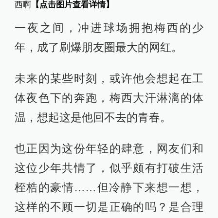
西啊
【点击图片查看详情】
一夜之间，冲进球场拥抱梅西的少
年，成了刷爆朋友圈最大的网红。
未来的某些时刻，或许他会想起在工
体夜色下的奔跑，梅西大汗淋漓的体
温，想起这是他回不去的青春。
也正因为这份年轻的肆意，网友们和
这位少年共情了，似乎颇有打破生活
桎梏的豪情……但冷静下来想一想，
这样的不顾一切是正确的吗？是合理