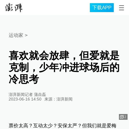
下载APP
运动家
>
喜欢就会放肆，但爱就是
克制，少年冲进球场后的
冷思考
澎湃新闻记者 蒲垚磊
2023-06-16 14:50
来源：
澎湃新闻
2
票价太高？互动太少？安保太严？但我们就是爱梅