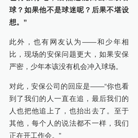
球？如果他不是球迷呢？后果不堪设
想。”
此外，也有网友认为——和少年相
比，现场的安保问题更大，如果安保
严密，少年本该没有机会冲入球场。
对此，安保公司的回应是——“你也看
到了我们的人一直在追，最后我们的
人也把他追上了，也抬出去了。至于
其他，每个人的说法都不一样，我们
正在开工作会。”