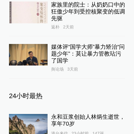
家族里的院士：从奶奶口中的
狂傲少年到受控核聚变的低调
先驱
返朴
2天前
媒体评“国学大师”暴力矫治“问
题少年”：莫让暴力管教玷污
了国学
舆论场
3天前
24小时最热
永和豆浆创始人林炳生逝世，
享年70岁
港台来信
23小时前
147
评