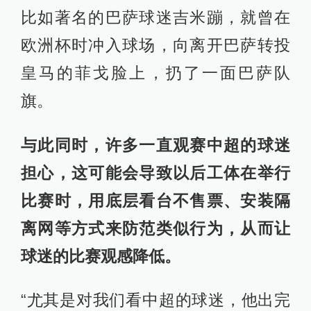
比如著名的巴萨球迷吉米蹦，就曾在
欧洲杯时冲入球场，向离开巴萨转投
皇马的菲戈脸上，扔了一面巴萨队
旗。
与此同时，许多一直观赛中超的球迷
担心，这可能会导致以后工体在举行
比赛时，用底层看台不售票、安装隔
离网等方式来防范类似行为，从而让
球迷的比赛观感降低。
“尤其是对我们看中超的球迷，他出完