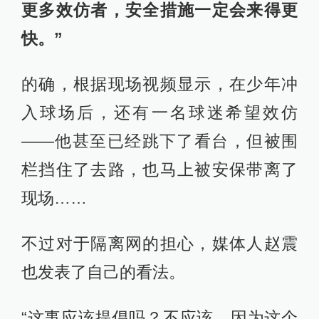
更多效仿者，安全措施一定会来得更
快。”
的确，根据现场视频显示，在少年冲
入球场后，还有一名球迷希望效仿
——他甚至已经跳下了看台，但被围
栏挡住了去路，也马上被安保带离了
现场……
不过对于隔离网的担心，媒体人赵震
也发表了自己的看法。
“这事应该提倡吗？不应该。因为这个