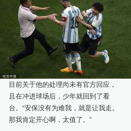
目前关于他的处理尚未有官方回应，
且在冲进球场后，少年就回到了看
台。“安保没有为难我，就是让我走。
那我肯定开心啊，太值了。”