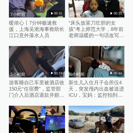
00:16
00:35
7小时前
5小时前
暖侬心丨7分钟极速救
“床头放菜刀壮胆的女
援，上海吴淞海事救助长
孩”考上师范大学，8年前
江口意外落水人员
老师温暖的一句话改写了
她的人生
00:19
00:44
5小时前
6小时前
游客睡自己车里被酒店收
新生儿入住月子会所仅4
150元“住宿费”，监管部
天，突发颅内出血被送进
门介入后酒店退款并赔偿
ICU，宝妈：监控拍到护
1000元
理人员扇婴儿耳光