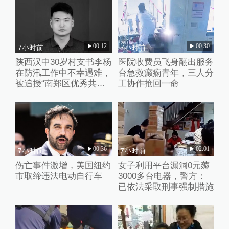
00:12
00:30
7小时前
7小时前
陕西汉中30岁村支书李杨
医院收费员飞身翻出服务
在防汛工作中不幸遇难，
台急救癫痫青年，三人分
被追授“南郑区优秀共产
工协作抢回一命
党员”称号
00:36
02:01
7小时前
7小时前
伤亡事件激增，美国纽约
女子利用平台漏洞0元薅
市取缔违法电动自行车
3000多台电器，警方：
已依法采取刑事强制措施