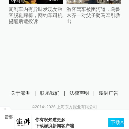
00:22
00:38
7小时前
7小时前
闻到车内有异味发现女乘
游客驾车被困河道，乌鲁
客脱鞋踩椅，网约车司机
木齐一对父子骑马牵引救
提醒后遭投诉
出
关于澎湃
|
联系我们
|
法律声明
|
澎湃广告
©2014~
2026
上海东方报业有限公司
沪ICP证：沪B2-20170116 | 沪ICP备14003370号
管部
你有权知道更多
互联网新闻信息服务许可证：31120170006
下载APP
下载澎湃新闻客户端