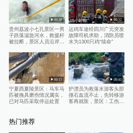
00:39
00:52
14小时前
15小时前
贵州荔波小七孔景区一男
运鸡车途经四川广元突发
子跌落湍急河水，救援杆
故障司机求助，消防员喷
被拉断，景区人员沿岸狂
水为1300只鸡“续命”
奔接力救人
00:15
00:41
2天前
2天前
宁夏西夏陵景区：马车马
护漂员为救落水游客头部
匹被挽具磨伤情况属实，
撞石血流不止，先转移游
已对马匹采取停运处置
客再就医，景区：工伤，
带薪休假7天
热门推荐