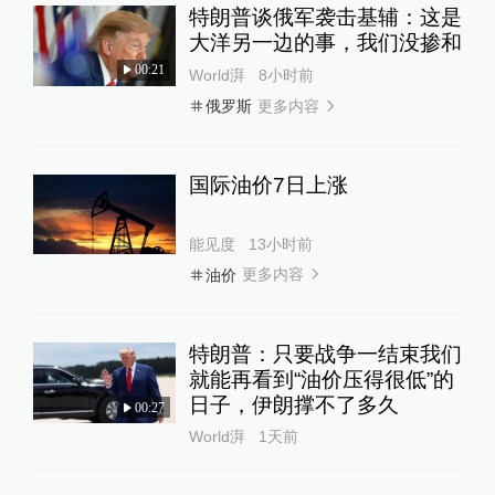
特朗普谈俄军袭击基辅：这是
大洋另一边的事，我们没掺和
00:21
World湃
8小时前
更多内容
俄罗斯
国际油价7日上涨
能见度
13小时前
更多内容
油价
特朗普：只要战争一结束我们
就能再看到“油价压得很低”的
日子，伊朗撑不了多久
00:27
World湃
1天前