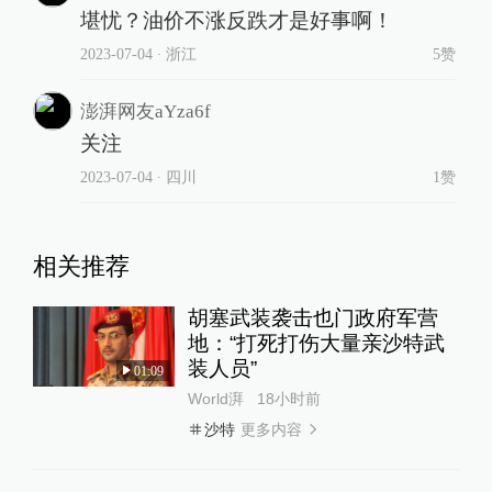
堪忧？油价不涨反跌才是好事啊！
2023-07-04
∙ 浙江
5赞
澎湃网友aYza6f
关注
2023-07-04
∙ 四川
1赞
相关推荐
胡塞武装袭击也门政府军营
地：“打死打伤大量亲沙特武
装人员”
01:09
World湃
18小时前
更多内容
沙特