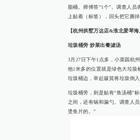
脂桶。师傅答“1个”。调查人
上贴着（标签），回头把它撕掉
【杭州拱墅万达店&淮北爱琴海
垃圾桶旁 炒菜出餐滤汤
3月27日下午1点多，小菜园
他1米多的位置就是绿色大垃圾
垃圾桶边，举起簸箕将垃圾倒入
垃圾桶旁，则是贴有“鱼汤桶”
之间，还有锅和漏勺。调查人员
烫鱼片的。”