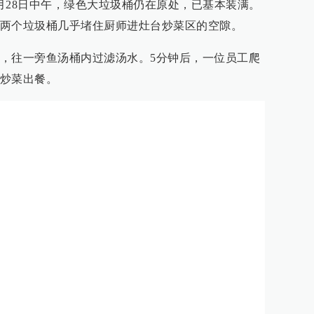
月28日中午，绿色大垃圾桶仍在原处，已基本装满。
两个垃圾桶几乎堵住厨师进灶台炒菜区的空隙。
，往一旁鱼汤桶内过滤汤水。5分钟后，一位员工爬
炒菜出餐。