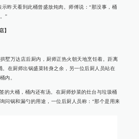
员表示昨天看到此桶曾盛放炖肉。师傅说：“那没事，桶
。”
店】
杭州拱墅万达店后厨内，厨师正热火朝天地烹饪着。距离
桶。在厨师出锅盛菜转身之余，另一位后厨人员站在
桶内。
标签的大桶，桶内还有汤。在厨师炒菜的灶台与垃圾桶
询问锅和漏勺的用途，一位后厨人员称：“那个是用来