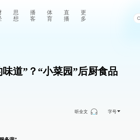
财
思
播
体
直
更
经
想
客
育
播
多
的味道”？“小菜园”后厨食品
听全文
字号
服务湃”