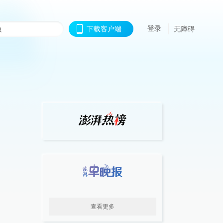
登录
下载客户端
无障碍
查看更多