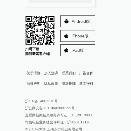
Android版
iPhone版
扫码下载
iPad版
澎湃新闻客户端
关于澎湃
加入澎湃
联系我们
广告合作
法律声明
隐私政策
澎湃矩阵
新闻报料
报料热线: 021-962866
澎湃新闻微博
沪ICP备14003370号
报料邮箱: news@thepaper.cn
澎湃新闻公众号
沪公网安备31010602000299号
澎湃新闻抖音号
互联网新闻信息服务许可证：31120170006
派生万物开放平台
增值电信业务经营许可证：沪B2-2017116
© 2014-
2026
上海东方报业有限公司
IP SHANGHAI