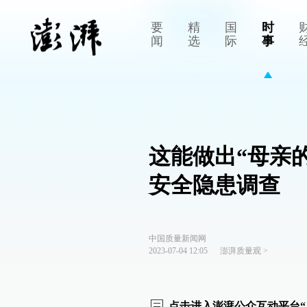
要
精
国
时
闻
选
际
事
这能做出“母亲
安全隐患调查
中国质量新闻网
2023-07-04 12:05
澎湃质量观
>
点击进入澎湃公众互动平台“