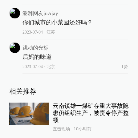
澎湃网友juAjay
你们城市的小菜园还好吗？
2023-07-04
∙ 江苏
跳动的光标
后妈的味道
2023-07-04
∙ 北京
1赞
相关推荐
云南镇雄一煤矿存重大事故隐
患仍组织生产，被责令停产整
顿
直击现场
10小时前