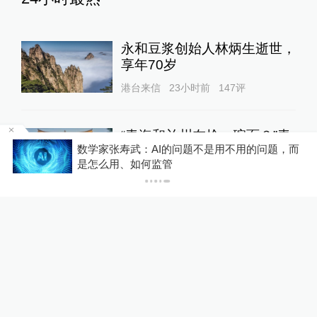
永和豆浆创始人林炳生逝世，
享年70岁
港台来信
23小时前
147
评
“青海和兰州在抢一碗面？”青
而
海媒体：这种说法，格局小了
你有权知道更多
下载APP
下载澎湃新闻客户端
中国政库
21小时前
84
评
蓝厅观察丨被中方反制的7家
美国实体有何来头？
全球速报
20小时前
37
评
核观察｜美欲用战术核武器对