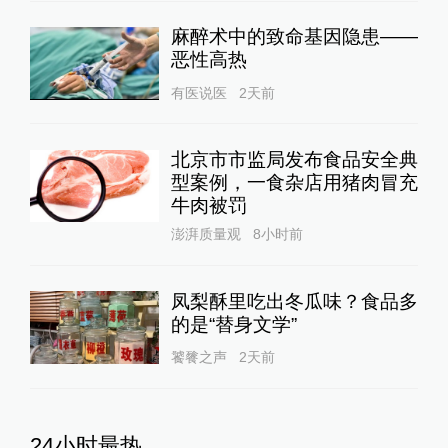
麻醉术中的致命基因隐患——
恶性高热
有医说医
2天前
北京市市监局发布食品安全典
型案例，一食杂店用猪肉冒充
牛肉被罚
澎湃质量观
8小时前
凤梨酥里吃出冬瓜味？食品多
的是“替身文学”
饕餮之声
2天前
24小时最热