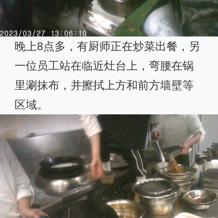
晚上8点多，有厨师正在炒菜出餐，另
一位员工站在临近灶台上，弯腰在锅
里涮抹布，并擦拭上方和前方墙壁等
区域。