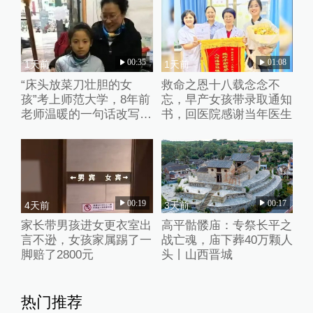
00:35
01:08
1天前
1天前
“床头放菜刀壮胆的女
救命之恩十八载念念不
孩”考上师范大学，8年前
忘，早产女孩带录取通知
老师温暖的一句话改写了
书，回医院感谢当年医生
她的人生
00:19
00:17
4天前
3天前
家长带男孩进女更衣室出
高平骷髅庙：专祭长平之
言不逊，女孩家属踢了一
战亡魂，庙下葬40万颗人
脚赔了2800元
头丨山西晋城
热门推荐