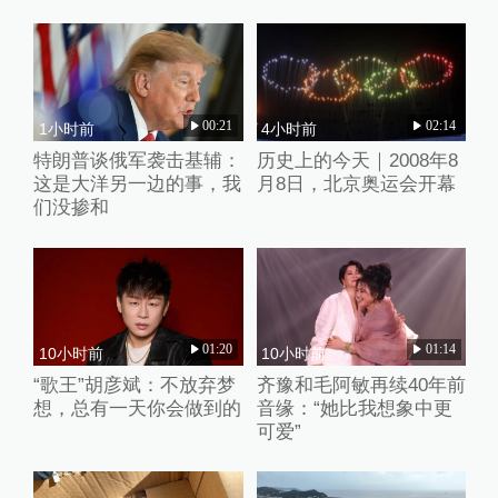
00:21
02:14
1小时前
4小时前
特朗普谈俄军袭击基辅：
历史上的今天｜2008年8
这是大洋另一边的事，我
月8日，北京奥运会开幕
们没掺和
01:20
01:14
10小时前
10小时前
“歌王”胡彦斌：不放弃梦
齐豫和毛阿敏再续40年前
想，总有一天你会做到的
音缘：“她比我想象中更
可爱”