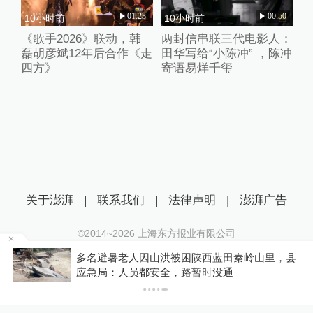
01:23
00:50
10小时前
10小时前
《歌手2026》联动，韩
两封信串联三代电影人：
磊胡彦斌12年后合作《走
田华写给“小陈冲” ，陈冲
四方》
寄语易烊千玺
关于澎湃
|
联系我们
|
法律声明
|
澎湃广告
©2014~
2026
上海东方报业有限公司
沪ICP证：沪B2-20170116 | 沪ICP备14003370号
岭山里，县
你有权知道更多
互联网新闻信息服务许可证：31120170006
下载
下载澎湃新闻客户端
沪公网安备 31010602000299号