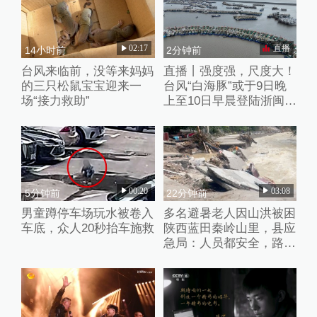
02:17
直播
14小时前
2分钟前
台风来临前，没等来妈妈
直播丨强度强，尺度大！
的三只松鼠宝宝迎来一
台风“白海豚”或于9日晚
场“接力救助”
上至10日早晨登陆浙闽沿
海
00:20
03:08
5分钟前
22分钟前
男童蹲停车场玩水被卷入
多名避暑老人因山洪被困
车底，众人20秒抬车施救
陕西蓝田秦岭山里，县应
急局：人员都安全，路暂
时没通