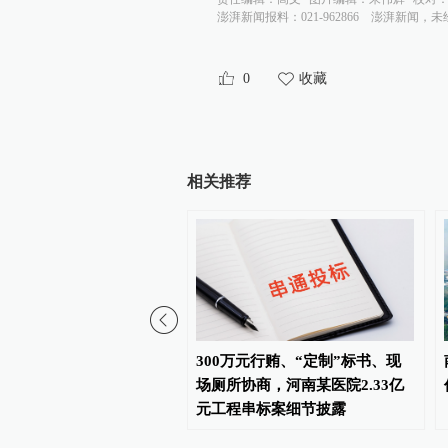
澎湃新闻报料：021-962866
澎湃新闻，未
0
收藏
相关推荐
远镜看穿戴森球假象：所
300万元行贿、“定制”标书、现
星文明巨型工程”实为天然
场厕所协商，河南某医院2.33亿
理源
元工程串标案细节披露