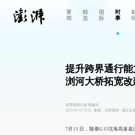
要
精
国
时
闻
选
际
事
提升跨界通行能
浏河大桥拓宽改
澎湃新闻记者 陈逸欣
2023-07-13 15:22
来源：
澎湃新闻
∙
浦江头
7月13 日，随着G15沈海高