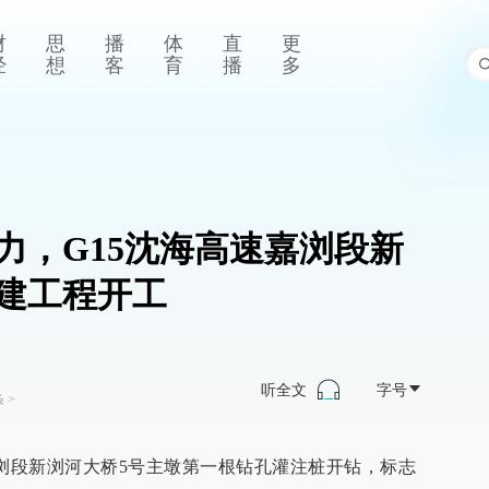
财
思
播
体
直
更
经
想
客
育
播
多
力，G15沈海高速嘉浏段新
建工程开工
听全文
字号
条
>
速嘉浏段新浏河大桥5号主墩第一根钻孔灌注桩开钻，标志