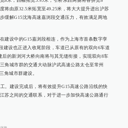
8米，西幅拓宽5.95米，引桥东西两侧将各拼宽8
将由原32.5米拓宽至49.25米，将大大提升进出沪苏
步缓解G15沈海高速嘉浏段交通压力，有效满足两地
在建设中的G15嘉浏段相连，作为上海市首条数字孪
浏段建设也正进入收尾阶段，车道已从原有的双向6车道
建后的新浏河大桥向南将与其无缝衔接，实现双向8车
三角城市群的交通大动脉沪武高速公路太仓至常州
长三角城市群建设。
完工。建设完成后，将有效提升G15高速公路沿线的快
江苏之间的交通联系，对于进一步加快高速公路通行
：
张艳