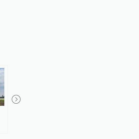
韦布望远镜看穿戴森球假象：所
300万元行贿、“定制”
谓“外星文明巨型工程”实为天然
场厕所协商，河南某医院2
天体物理源
元工程串标案细节披露