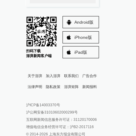
Android版
iPhone版
扫码下载
iPad版
澎湃新闻客户端
关于澎湃
加入澎湃
联系我们
广告合作
法律声明
隐私政策
澎湃矩阵
新闻报料
报料热线: 021-962866
澎湃新闻微博
沪ICP备14003370号
报料邮箱: news@thepaper.cn
澎湃新闻公众号
沪公网安备31010602000299号
澎湃新闻抖音号
互联网新闻信息服务许可证：31120170006
派生万物开放平台
增值电信业务经营许可证：沪B2-2017116
© 2014-
2026
上海东方报业有限公司
IP SHANGHAI