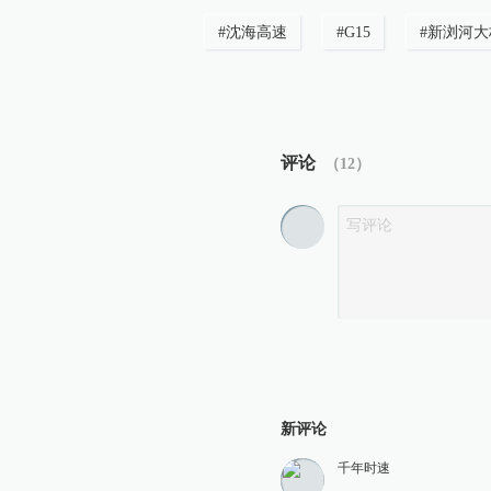
#
沈海高速
#
G15
#
新浏河大
评论
（
12
）
新评论
千年时速