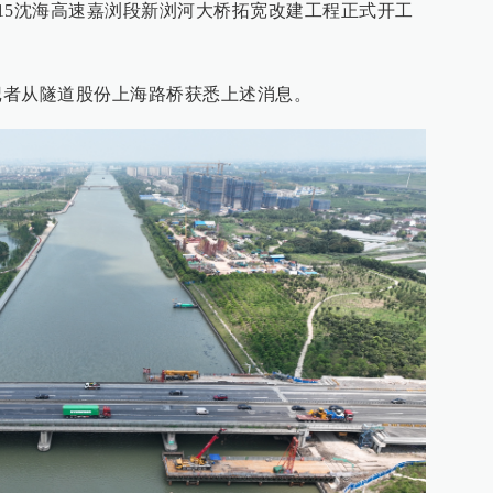
15沈海高速嘉浏段新浏河大桥拓宽改建工程正式开工
.cn）记者从隧道股份上海路桥获悉上述消息。