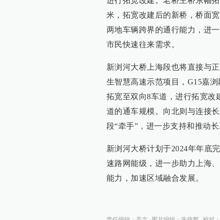
进行拓宽改建。老桥主桥东幅拓宽
米，拓宽改建后的新桥，桥面宽度
两地车辆跨界的通行能力，进一
市民快速往来需求。
新浏河大桥上海段也将直接与正
生智慧高速示范项目，G15嘉
拓宽至双向8车道，进行拓宽改
道的通车规模。向北则与连接长
段“牵手”，进一步支持和推动
新浏河大桥计划于2024年年底
速路网能级，进一步助力上海、
能力，加速区域融合发展。
责任编辑：
高文
图片编辑：
朱伟辉
校对