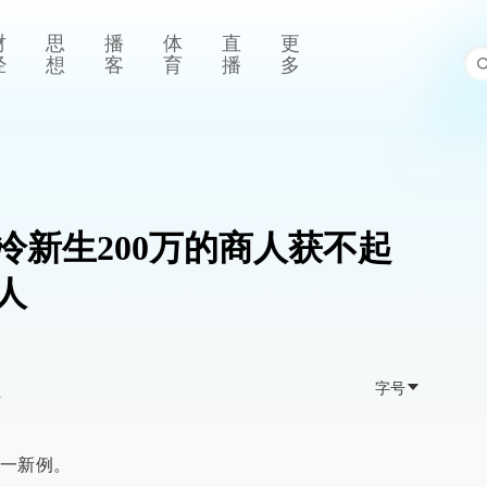
财
思
播
体
直
更
经
想
客
育
播
多
冷新生200万的商人获不起
人
字号
>
一新例。