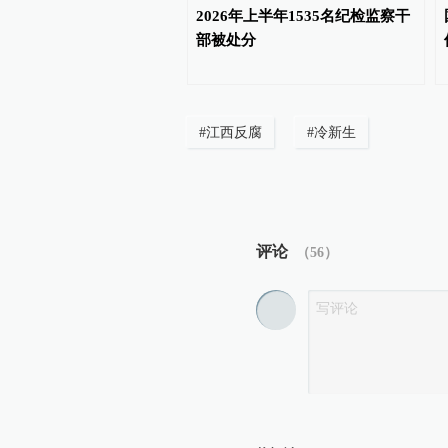
团原党委常委、纪委书
2026年上半年1535名纪检监察干
家监委原驻哈电集团监察
部被处分
宏勇被开除党籍
#
江西反腐
#
冷新生
评论
（
56
）