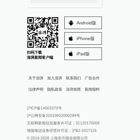
Android版
iPhone版
扫码下载
iPad版
澎湃新闻客户端
关于澎湃
加入澎湃
联系我们
广告合作
法律声明
隐私政策
澎湃矩阵
新闻报料
报料热线: 021-962866
澎湃新闻微博
沪ICP备14003370号
报料邮箱: news@thepaper.cn
澎湃新闻公众号
沪公网安备31010602000299号
澎湃新闻抖音号
互联网新闻信息服务许可证：31120170006
派生万物开放平台
增值电信业务经营许可证：沪B2-2017116
© 2014-
2026
上海东方报业有限公司
IP SHANGHAI