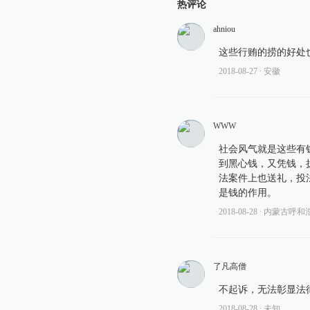
热评论
ahniou
这些行贿的捞的好处
2018-08-27
∙ 安徽
WWW
社会风气就是这些有
到黑心钱，又凭钱，
法案件上也送礼，投
是钱的作用。
2018-08-28
∙ 内蒙古呼和
了凡高僧
不起诉，无法彰显法
2018-08-28
∙ 未知