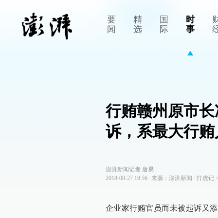
要
精
国
时
闻
选
际
事
行贿赣州原市长
诉，系最大行贿
澎湃新闻记者 唐易
2018-08-27 19:56
来源：
澎湃新闻
∙
打虎记
企业家行贿官员而未被起诉又添