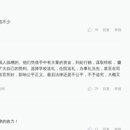
也不少
39
回复
举报
钱人搞糟的。他们凭借手中有大量的资金，到处行贿，谋取特权， 赚
扩大自己的势利。选择学校送礼，住院送礼，办事礼当先，甚至在司
法官所好，影响公平正义。最后法律还是不公平，不予追究，大概又
浩特
29
回复
举报
律的效力！
15
回复
举报