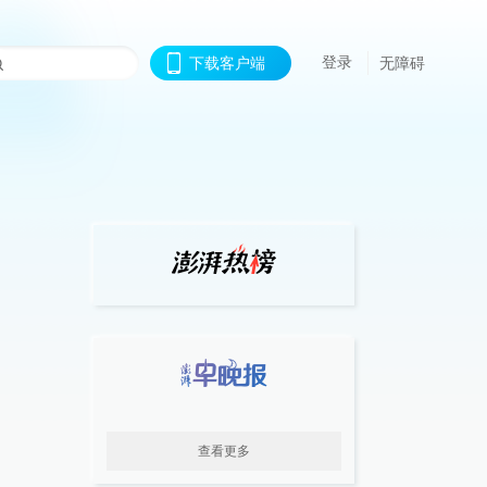
登录
下载客户端
无障碍
查看更多