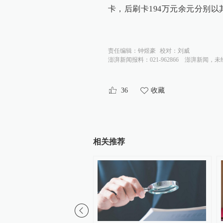
卡，后刷卡194万元余元分别
责任编辑：
钟煜豪
校对：
刘威
澎湃新闻报料：021-962866
澎湃新闻，未
36
收藏
相关推荐