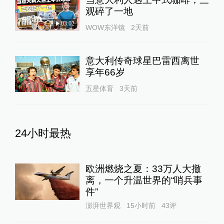
观碎了一地
03:02
WOW东洋镜
2天前
意大利传奇球星巴雷西离世
享年66岁
五星体育
3天前
24小时最热
欧洲燃烧之夏：33万人大撤
离，一个升温世界的“哨兵事
件”
澎湃世界观
15小时前
43
评