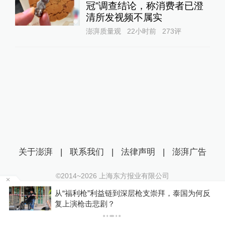
冠”调查结论，称消费者已澄
清所发视频不属实
澎湃质量观
22小时前
273
评
关于澎湃
|
联系我们
|
法律声明
|
澎湃广告
©2014~
2026
上海东方报业有限公司
沪ICP证：沪B2-20170116 | 沪ICP备14003370号
据
从“福利枪”利益链到深层枪支崇拜，泰国为何反
互联网新闻信息服务许可证：31120170006
复上演枪击悲剧？
沪公网安备 31010602000299号