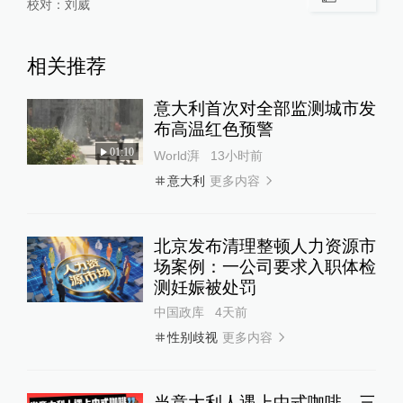
校对：
刘威
相关推荐
意大利首次对全部监测城市发
布高温红色预警
01:10
World湃
13小时前
更多内容
意大利
北京发布清理整顿人力资源市
场案例：一公司要求入职体检
测妊娠被处罚
中国政库
4天前
更多内容
性别歧视
当意大利人遇上中式咖啡，三