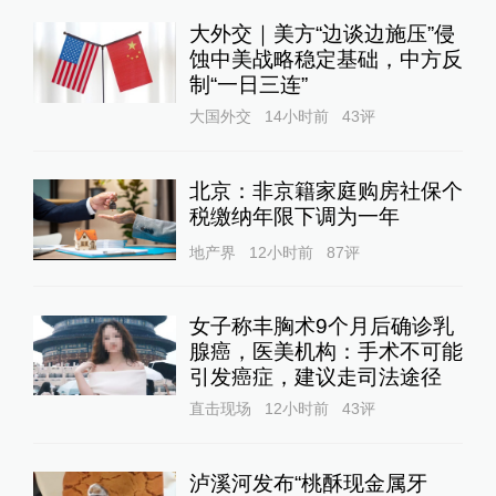
大外交｜美方“边谈边施压”侵
蚀中美战略稳定基础，中方反
制“一日三连”
大国外交
14小时前
43
评
北京：非京籍家庭购房社保个
税缴纳年限下调为一年
地产界
12小时前
87
评
女子称丰胸术9个月后确诊乳
腺癌，医美机构：手术不可能
引发癌症，建议走司法途径
直击现场
12小时前
43
评
泸溪河发布“桃酥现金属牙