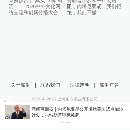
直播预告丨“真实 立体 鲜
特朗普加沙和平计划遇
活”——2026中外文化网
阻，内塔尼亚胡：我们拒
络交流和创新传播大会
绝，我们不撤
关于澎湃
|
联系我们
|
法律声明
|
澎湃广告
©2014~
2026
上海东方报业有限公司
沪ICP证：沪B2-20170116 | 沪ICP备14003370号
新闻蒸馏器｜内塔尼亚胡公开拒绝美国15点加沙
互联网新闻信息服务许可证：31120170006
计划，与特朗普罕见摊牌
沪公网安备 31010602000299号