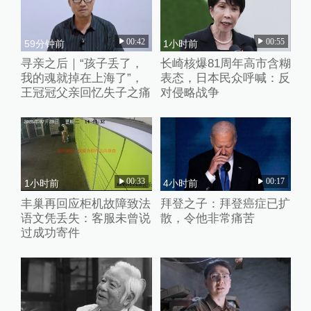
00:42
00:55
59分钟前
1小时前
寻亲之后｜“孩子丢了，
长崎核爆81周年高市含糊
我的魂就掉在上海了”，
表态，日本民众呼喊：反
王冠冠父亲回忆失子之痛
对侵略战争
00:33
00:17
1小时前
4小时前
丰巢再回应柜机故障致法
拜登之子：拜登癌症已扩
语文凭丢失：客服未曾说
散，令他非常痛苦
过成功寄件