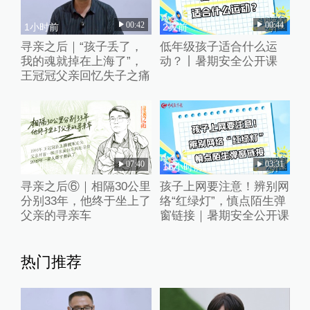
00:42
00:44
1小时前
2天前
寻亲之后｜“孩子丢了，
低年级孩子适合什么运
我的魂就掉在上海了”，
动？丨暑期安全公开课
王冠冠父亲回忆失子之痛
07:40
03:31
4小时前
16小时前
寻亲之后⑥｜相隔30公里
孩子上网要注意！辨别网
分别33年，他终于坐上了
络“红绿灯”，慎点陌生弹
父亲的寻亲车
窗链接｜暑期安全公开课
热门推荐