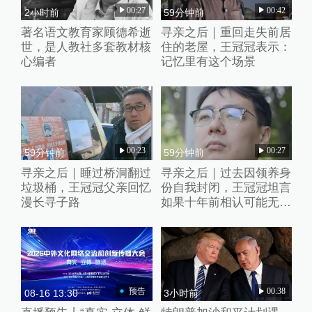
00:27
00:42
2小时前
59分钟前
著名语文教育家顾德希逝
寻亲之后｜重回走失前居
世，是人教社多套教材核
住的老屋，王冠冠表示：
心编者
记忆里有这个场景
00:23
00:27
59分钟前
59分钟前
寻亲之后｜睡过桥洞翻过
寻亲之后｜过去因领养身
垃圾桶，王冠冠父亲回忆
份自我封闭，王冠冠坦言
漫长寻子路
如果十年前相认可能无法
接受
预告
00:38
08-16 13:30
3小时前