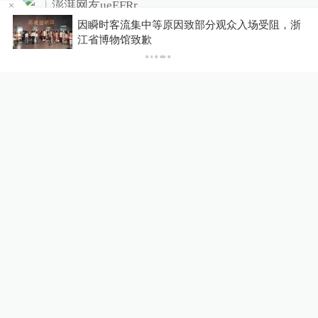
澎湃网友ueEFRr
因瞬时客流集中等原因致部分观众入场受阻，浙
哈哈😃
江省博物馆致歉
2023-07-22
∙ 北京
chiwt
有味道
2023-07-22
∙ 上海
厦禾詹
不错不错
2023-07-21
∙ 福建
1赞
相关推荐