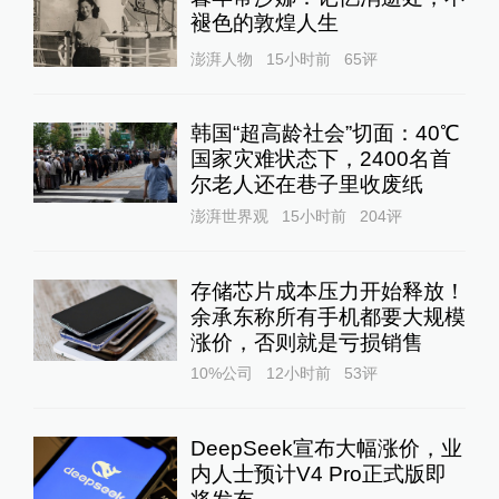
褪色的敦煌人生
澎湃人物
15小时前
65
评
韩国“超高龄社会”切面：40℃
国家灾难状态下，2400名首
尔老人还在巷子里收废纸
澎湃世界观
15小时前
204
评
存储芯片成本压力开始释放！
余承东称所有手机都要大规模
涨价，否则就是亏损销售
10%公司
12小时前
53
评
DeepSeek宣布大幅涨价，业
内人士预计V4 Pro正式版即