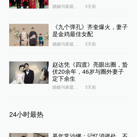
婚姻与家庭杂志
3天前
《九个弹孔》齐奎爆火，妻子
是金鸡最佳女配
婚姻与家庭杂志
3天前
赵达凭《四渡》亮眼出圈，蛰
伏20余年，46岁与圈外妻子
定下余生
婚姻与家庭杂志
3天前
24小时最热
暮年常沙娜：记忆消逝处，不