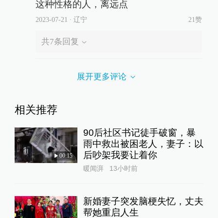
这种性格的人，离远点
2023-07-21
∙ 辽宁
21赞
共
7
条回复
展开更多评论
相关推荐
90后社区书记徒手破窗，暴
雨中救出被困老人，妻子：以
后吵架我要让着你
00:15
暖闻湃
13小时前
新婚妻子突发脑梗失忆，丈夫
帮她重启人生