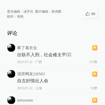
责任编辑：
汤宇兵
图片编辑：
朱伟辉
50
校对：
张艳
评论
事了着衣去
出轨不入刑，社会难太平👎🏼
2023-07-21
∙ 广西
151赞
澎湃网友2iENf2
自古奸情出人命
2023-07-21
∙ 上海
93赞
mituomm