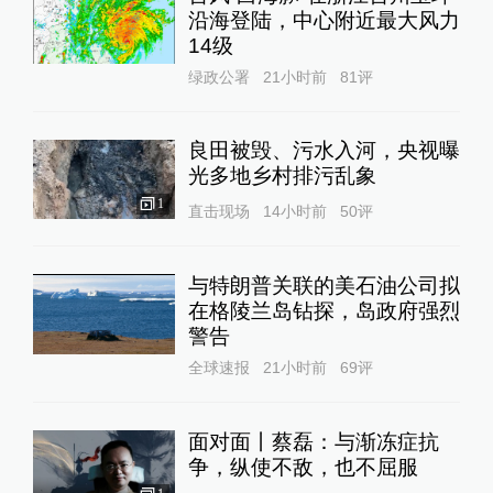
沿海登陆，中心附近最大风力
14级
绿政公署
21小时前
81
评
良田被毁、污水入河，央视曝
光多地乡村排污乱象
1
直击现场
14小时前
50
评
与特朗普关联的美石油公司拟
在格陵兰岛钻探，岛政府强烈
警告
全球速报
21小时前
69
评
面对面丨蔡磊：与渐冻症抗
争，纵使不敌，也不屈服