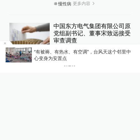
更多内容
慢性病
中国东方电气集团有限公司原
党组副书记、董事宋致远接受
审查调查
打虎记
1天前
者
“有被褥、有热水、有空调”，台风天这个邻里中
心变身为安置点
胶球真的存在！力直接构成物
质！中国团队解开半世纪谜题
返朴
2天前
活力中国调研行｜算力需求激
增，芜湖算立方：上线算力产
品1100余款
10%公司
1天前