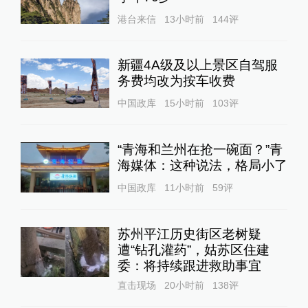
港台来信
13小时前
144
评
新疆4A级及以上景区自驾服
务费均改为按车收费
中国政库
15小时前
103
评
“青海和兰州在抢一碗面？”青
海媒体：这种说法，格局小了
中国政库
11小时前
59
评
苏州平江历史街区老树疑
遭“钻孔灌药”，姑苏区住建
委：将持续跟进救助事宜
直击现场
20小时前
138
评