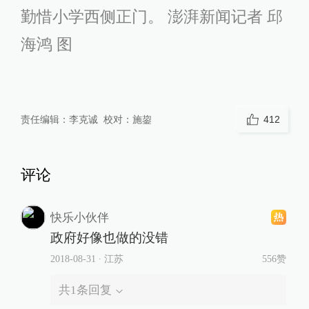
勤惜小学西侧正门。 澎湃新闻记者 邱
海鸿 图
责任编辑：
李克诚
校对：
施鋆
412
评论
快乐小伙伴
政府好像也做的没错
2018-08-31
∙ 江苏
556赞
共
1
条回复