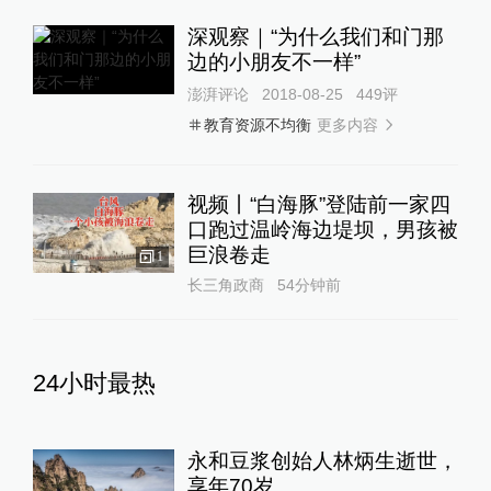
深观察｜“为什么我们和门那
边的小朋友不一样”
澎湃评论
2018-08-25
449
评
更多内容
教育资源不均衡
视频丨“白海豚”登陆前一家四
口跑过温岭海边堤坝，男孩被
巨浪卷走
1
长三角政商
54分钟前
24小时最热
永和豆浆创始人林炳生逝世，
享年70岁