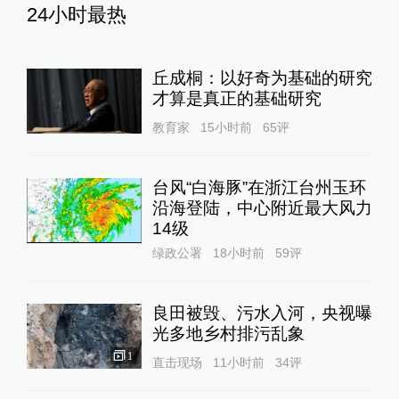
24小时最热
丘成桐：以好奇为基础的研究
才算是真正的基础研究
教育家
15小时前
65
评
台风“白海豚”在浙江台州玉环
沿海登陆，中心附近最大风力
14级
绿政公署
18小时前
59
评
良田被毁、污水入河，央视曝
光多地乡村排污乱象
1
直击现场
11小时前
34
评