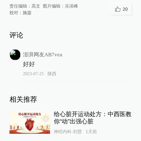
责任编辑：
高文
图片编辑：
乐浴峰
20
校对：
施鋆
评论
澎湃网友AB7vea
好好
2023-07-25
∙ 陕西
相关推荐
给心脏开运动处方：中西医教
你“动”出强心脏
神经内科-刘慧
1天前