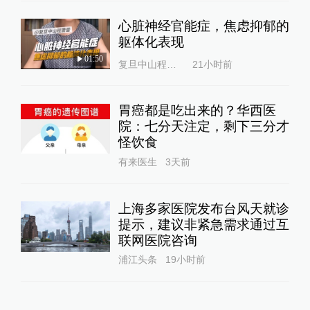
心脏神经官能症，焦虑抑郁的
躯体化表现
01:50
复旦中山程蕾蕾
21小时前
胃癌都是吃出来的？华西医
院：七分天注定，剩下三分才
怪饮食
有来医生
3天前
上海多家医院发布台风天就诊
提示，建议非紧急需求通过互
联网医院咨询
浦江头条
19小时前