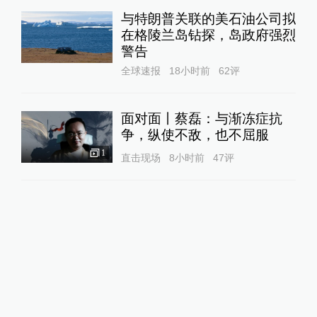
与特朗普关联的美石油公司拟
在格陵兰岛钻探，岛政府强烈
警告
全球速报
18小时前
62
评
面对面丨蔡磊：与渐冻症抗
争，纵使不敌，也不屈服
1
直击现场
8小时前
47
评