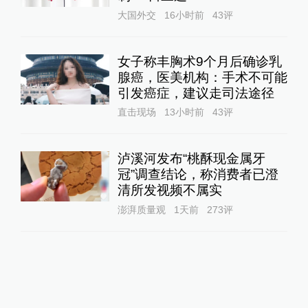
大国外交
16小时前
43
评
女子称丰胸术9个月后确诊乳
腺癌，医美机构：手术不可能
引发癌症，建议走司法途径
直击现场
13小时前
43
评
泸溪河发布“桃酥现金属牙
冠”调查结论，称消费者已澄
清所发视频不属实
澎湃质量观
1天前
273
评