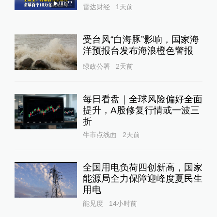
00:22
雷达财经
1天前
受台风“白海豚”影响，国家海
洋预报台发布海浪橙色警报
绿政公署
2天前
每日看盘｜全球风险偏好全面
提升，A股修复行情或一波三
折
牛市点线面
2天前
全国用电负荷四创新高，国家
能源局全力保障迎峰度夏民生
用电
能见度
14小时前