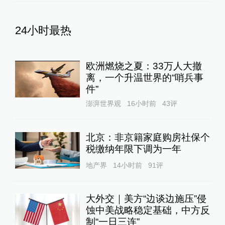
24小时最热
欧洲燃烧之夏：33万人大撤
离，一个升温世界的“哨兵事
件”
澎湃世界观
16小时前
43
评
北京：非京籍家庭购房社保个
税缴纳年限下调为一年
地产界
14小时前
91
评
大外交｜美方“边谈边施压”侵
蚀中美战略稳定基础，中方反
制“一日三连”