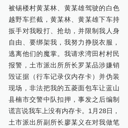
被锡楼村黄某林、黄某雄驾驶的白色
越野车拦截，黄某林、黄某雄下车持
扳手对我殴打、抢劫，并限制我人身
自由、要绑架我，我努力挣脱衣服，
逃离他们的魔掌。我请求湾田村村民
报警，土市派出所所长罗某品涉嫌销
毁证据（行车记录仪内存卡）并伪装
现场，非法把我的五菱面包车让蓝山
县楠市交警中队扣押，事发之后编制
谎言说我车上没有内存卡。1月28日，
土市派出所副所长廖某义在对我做笔