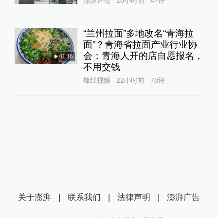
澎湃评论
20小时前
47
评
“兰州拉面”多地改名“青海拉
面”？青海省拉面产业行业协
会：青海人开的店自愿报名，
01:16
不用交钱
锋线视频
22小时前
78
评
关于澎湃
|
联系我们
|
法律声明
|
澎湃广告