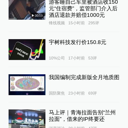
游客睡自己车里被酒店收150
元“住宿费”，监管部门介入后
酒店退款并赔偿1000元
00:19
锋线视频
15小时前
295
评
宇树科技发行价150.8元
10%公司
17小时前
53
评
我国编制完成新版全月地质图
国防聚焦
23小时前
69
评
马上评｜青海拉面告别“兰州
拉面”，借来的IP终要还