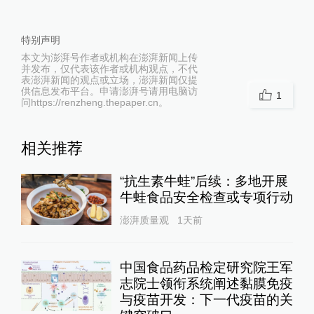
特别声明
本文为澎湃号作者或机构在澎湃新闻上传
并发布，仅代表该作者或机构观点，不代
表澎湃新闻的观点或立场，澎湃新闻仅提
供信息发布平台。申请澎湃号请用电脑访
1
问https://renzheng.thepaper.cn。
相关推荐
“抗生素牛蛙”后续：多地开展
牛蛙食品安全检查或专项行动
澎湃质量观
1天前
中国食品药品检定研究院王军
志院士领衔系统阐述黏膜免疫
与疫苗开发：下一代疫苗的关