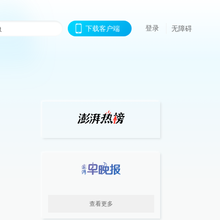
登录
下载客户端
无障碍
查看更多