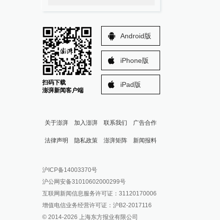
Android版
iPhone版
扫码下载
iPad版
澎湃新闻客户端
关于澎湃
加入澎湃
联系我们
广告合作
法律声明
隐私政策
澎湃矩阵
新闻报料
报料热线: 021-962866
澎湃新闻微博
沪ICP备14003370号
报料邮箱: news@thepaper.cn
澎湃新闻公众号
沪公网安备31010602000299号
澎湃新闻抖音号
互联网新闻信息服务许可证：31120170006
派生万物开放平台
增值电信业务经营许可证：沪B2-2017116
© 2014-
2026
上海东方报业有限公司
IP SHANGHAI