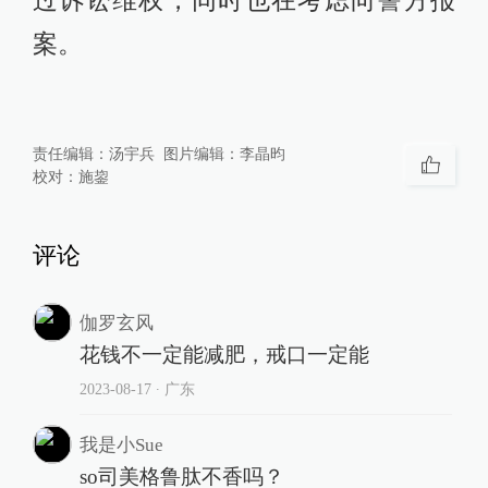
案。
责任编辑：
汤宇兵
图片编辑：
李晶昀
校对：
施鋆
评论
伽罗玄风
花钱不一定能减肥，戒口一定能
2023-08-17
∙ 广东
我是小Sue
so司美格鲁肽不香吗？