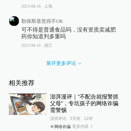
2023-08-16
∙ 上海
勒保斯基觉得不OK
可不得是普通食品吗，没有资质卖减肥
药你知道判多重吗
2023-08-16
∙ 浙江
展开更多评论
相关推荐
澎湃漫评｜“不配合就报警抓
父母”，专坑孩子的网络诈骗
需警惕
澎湃评论
3天前
12
评
更多内容
网络诈骗