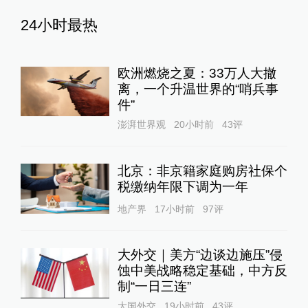
24小时最热
欧洲燃烧之夏：33万人大撤
离，一个升温世界的“哨兵事
件”
澎湃世界观
20小时前
43
评
北京：非京籍家庭购房社保个
税缴纳年限下调为一年
地产界
17小时前
97
评
大外交｜美方“边谈边施压”侵
蚀中美战略稳定基础，中方反
制“一日三连”
大国外交
19小时前
43
评