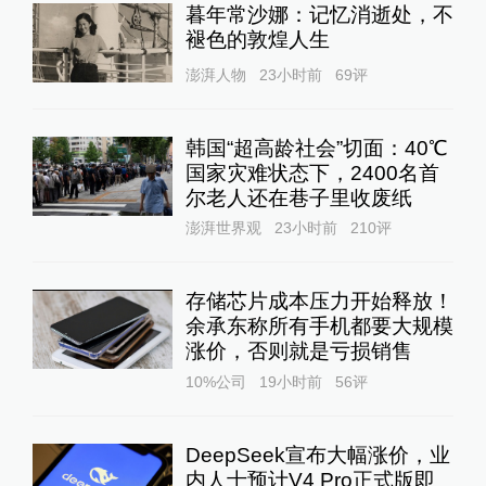
暮年常沙娜：记忆消逝处，不
褪色的敦煌人生
澎湃人物
23小时前
69
评
韩国“超高龄社会”切面：40℃
国家灾难状态下，2400名首
尔老人还在巷子里收废纸
澎湃世界观
23小时前
210
评
存储芯片成本压力开始释放！
余承东称所有手机都要大规模
涨价，否则就是亏损销售
10%公司
19小时前
56
评
DeepSeek宣布大幅涨价，业
内人士预计V4 Pro正式版即