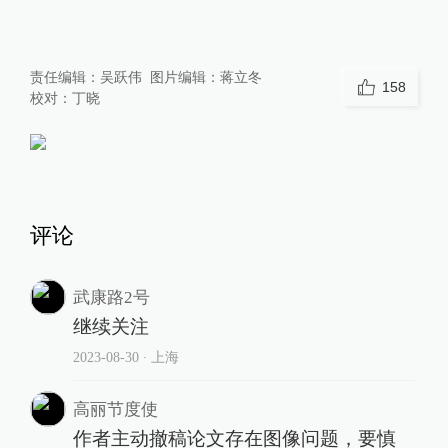
责任编辑：
吴跃伟
图片编辑：
蒋立冬
158
校对：
丁晓
评论
武康路2号
继续关注
2023-08-30
∙ 上海
高丽节度使
作者主动撤稿论文存在图像问题，要慎