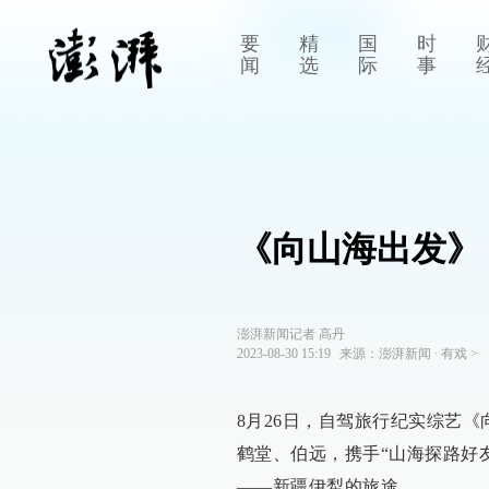
要
精
国
时
闻
选
际
事
《向山海出发》
澎湃新闻记者 高丹
2023-08-30 15:19
来源：
澎湃新闻
∙
有戏
>
8月26日，自驾旅行纪实综艺
鹤堂、伯远，携手“山海探路好
——新疆伊犁的旅途。