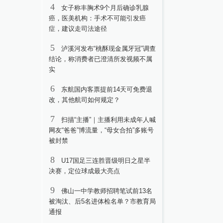
4
女子称丰胸术9个月后确诊乳腺
癌，医美机构：手术不可能引发癌
症，建议走司法途径
5
泸溪河发布“桃酥现金属牙冠”调查
结论，称消费者已澄清所发视频不属
实
6
东航国内客票提前14天可免费退
改，其他航司如何规定？
7
扫描“主播”｜主播利用未成年人喊
网友“爸爸”博流量，“母女合拍”多账号
被封禁
8
U17国足三连胜晋级明日之星半
决赛，定位球成最大亮点
9
佛山一中学教师招聘笔试前13名
被淘汰、后5名进体检名单？市教育局
通报