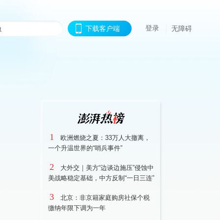
登录
下载客户端
无障碍
1
欧洲燃烧之夏：33万人大撤离，
一个升温世界的“哨兵事件”
2
大外交｜美方“边谈边施压”侵蚀中
美战略稳定基础，中方反制“一日三连”
3
北京：非京籍家庭购房社保个税
缴纳年限下调为一年