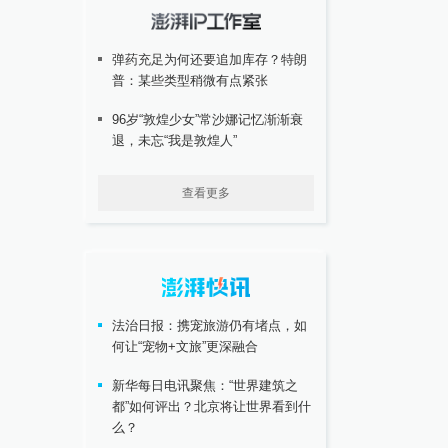
弹药充足为何还要追加库存？特朗
普：某些类型稍微有点紧张
96岁“敦煌少女”常沙娜记忆渐渐衰
退，未忘“我是敦煌人”
查看更多
法治日报：携宠旅游仍有堵点，如
何让“宠物+文旅”更深融合
新华每日电讯聚焦：“世界建筑之
都”如何评出？北京将让世界看到什
么？