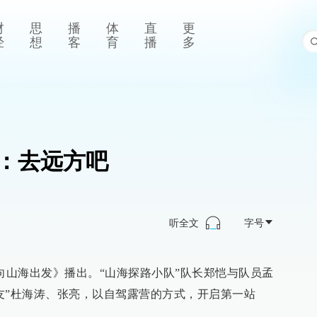
财
思
播
体
直
更
经
想
客
育
播
多
：去远方吧
听全文
字号
《向山海出发》播出。“山海探路小队”队长郑恺与队员孟
友”杜海涛、张亮，以自驾露营的方式，开启第一站