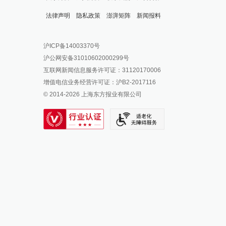
法律声明
隐私政策
澎湃矩阵
新闻报料
报料热线: 021-962866
澎湃新闻微博
沪ICP备14003370号
报料邮箱: news@thepaper.cn
澎湃新闻公众号
沪公网安备31010602000299号
澎湃新闻抖音号
互联网新闻信息服务许可证：31120170006
派生万物开放平台
增值电信业务经营许可证：沪B2-2017116
© 2014-
2026
上海东方报业有限公司
IP SHANGHAI
SIXTH TONE