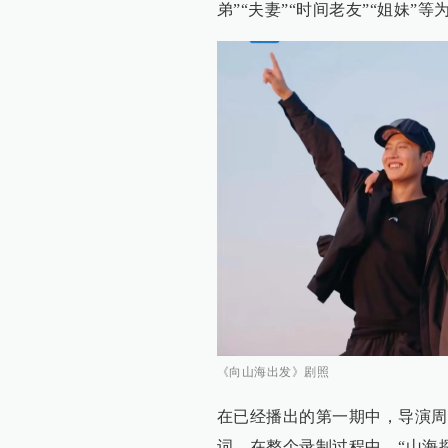
弟”“夫妻”“时间老友”“姐妹”等
《向山海出发》剧照
在已经播出的第一期中，导演周
词。在整个录制过程中，“山海