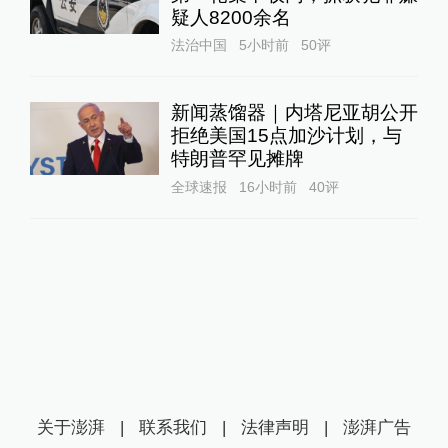
疑人8200余名
法治中国
5小时前
50
评
新闻蒸馏器｜内塔尼亚胡公开
拒绝美国15点加沙计划，与
特朗普罕见摊牌
全球速报
16小时前
40
评
关于澎湃
|
联系我们
|
法律声明
|
澎湃广告