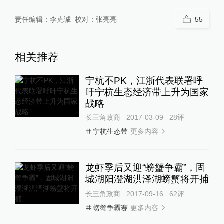
责任编辑：
李克诚
校对：
张亮亮
55
相关推荐
宁杭不PK，江浙代表联署呼
吁宁杭生态经济带上升为国家
战略
长三角政商
2017-03-09
28
评
更多内容
宁杭生态带
龙虾季后又迎“螃蟹争霸”，固
城湖阳澄湖洪泽湖螃蟹将开捕
长三角政商
2017-09-16
62
评
更多内容
螃蟹争霸赛