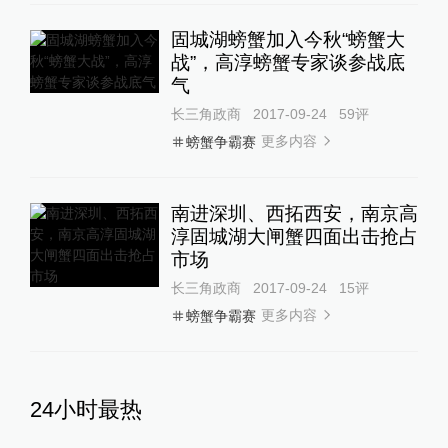
固城湖螃蟹加入今秋“螃蟹大
战”，高淳螃蟹专家谈参战底
气
长三角政商
2017-09-24
59
评
更多内容
螃蟹争霸赛
南进深圳、西拓西安，南京高
淳固城湖大闸蟹四面出击抢占
市场
长三角政商
2017-09-24
15
评
更多内容
螃蟹争霸赛
24小时最热