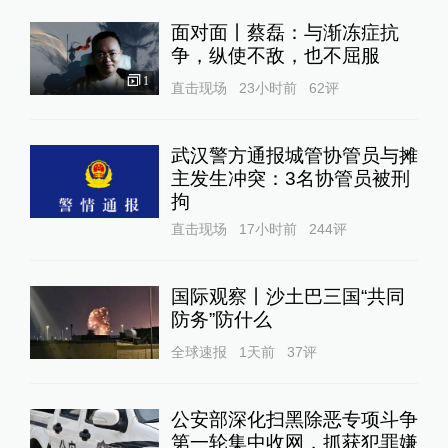
面对面丨蔡磊：与渐冻症抗
争，纵使不敌，也不屈服
1
直击现场
23小时前
62
评
武汉警方通报城管协管员与摊
主发生冲突：3名协管员被刑
拘
直击现场
17小时前
244
评
国际观察丨沙土巴三国“共同
防务”防什么
全球速报
1天前
37
评
公安部深化扫黑除恶专项斗争
第一轮集中收网，抓获犯罪嫌