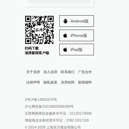
Android版
iPhone版
扫码下载
iPad版
澎湃新闻客户端
关于澎湃
加入澎湃
联系我们
广告合作
法律声明
隐私政策
澎湃矩阵
新闻报料
报料热线: 021-962866
澎湃新闻微博
沪ICP备14003370号
报料邮箱: news@thepaper.cn
澎湃新闻公众号
沪公网安备31010602000299号
澎湃新闻抖音号
互联网新闻信息服务许可证：31120170006
派生万物开放平台
增值电信业务经营许可证：沪B2-2017116
© 2014-
2026
上海东方报业有限公司
IP SHANGHAI