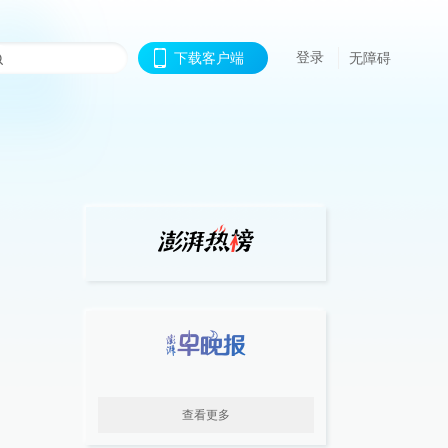
登录
下载客户端
无障碍
查看更多