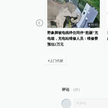
01:05
，睡眠差？研究建议：吃
野象脚被电线绊住同伴“怒砸”充
物，把镁补够
电箱，充电站维修人员：维修费
预估2万元
#
上门代厨
评论
（
37
）