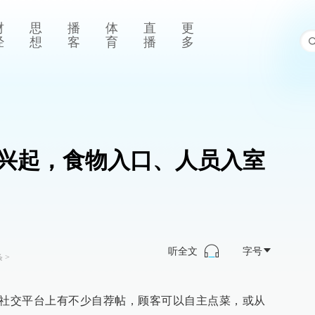
财
思
播
体
直
更
经
想
客
育
播
多
然兴起，食物入口、人员入室
听全文
字号
条
>
，社交平台上有不少自荐帖，顾客可以自主点菜，或从