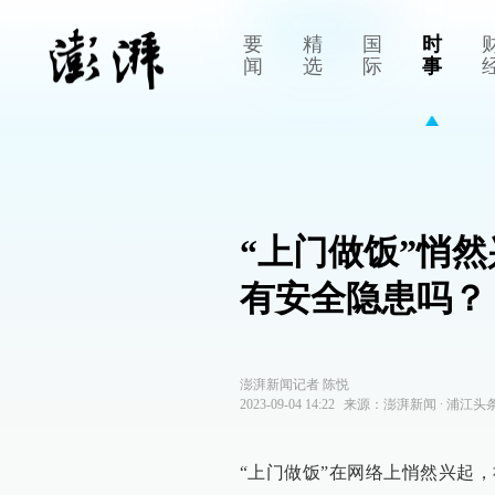
要
精
国
时
闻
选
际
事
“上门做饭”悄
有安全隐患吗？
澎湃新闻记者 陈悦
2023-09-04 14:22
来源：
澎湃新闻
∙
浦江头
“上门做饭”在网络上悄然兴起