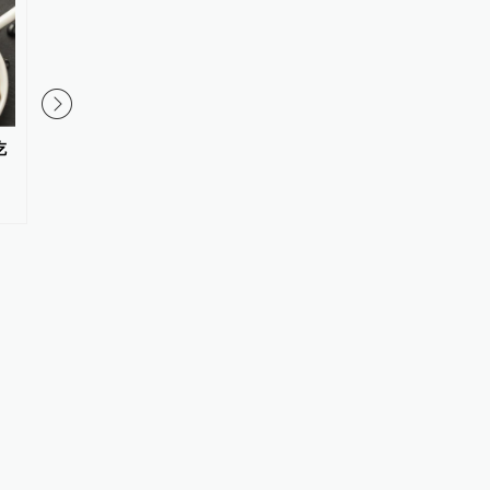
吃
压力大，睡眠差？研究建议：吃
野象脚被电线绊住同伴“
这些食物，把镁补够
电箱，充电站维修人员
预估2万元