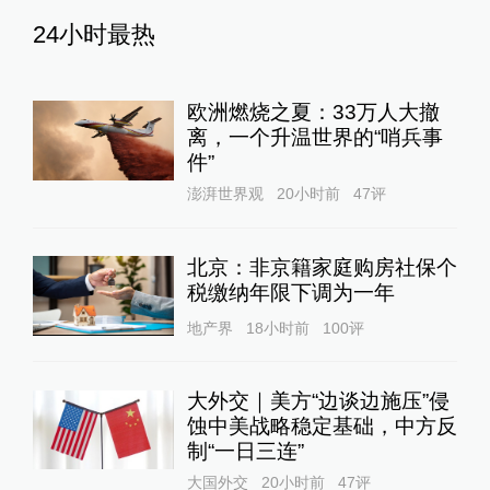
24小时最热
欧洲燃烧之夏：33万人大撤
离，一个升温世界的“哨兵事
件”
澎湃世界观
20小时前
47
评
北京：非京籍家庭购房社保个
税缴纳年限下调为一年
地产界
18小时前
100
评
大外交｜美方“边谈边施压”侵
蚀中美战略稳定基础，中方反
制“一日三连”
大国外交
20小时前
47
评