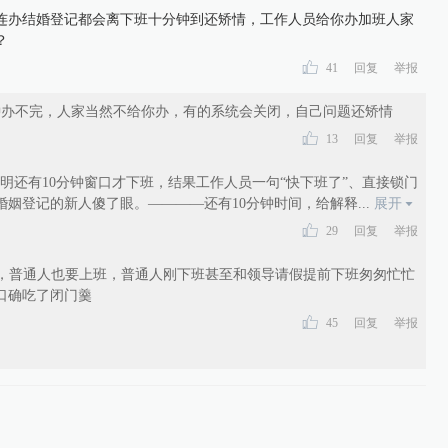
连办结婚登记都会离下班十分钟到还矫情，工作人员给你办加班人家
？
41
回复
举报
钟办不完，人家当然不给你办，有的系统会关闭，自己问题还矫情
13
回复
举报
明还有10分钟窗口才下班，结果工作人员一句“快下班了”、直接锁门
婚姻登记的新人傻了眼。————还有10分钟时间，给解释
...
展开
29
回复
举报
，普通人也要上班，普通人刚下班甚至和领导请假提前下班匆匆忙忙
口确吃了闭门羹
45
回复
举报