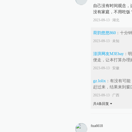
自己没有时间观念，
没有家庭，不用吃饭
2023-09-13
∙ 湖北
荷韵悠悠860
：
十分
2023-09-13
∙ 未知
澎湃网友M3Ebay
：
明
便走，让本打算办理
2023-09-13
∙ 安徽
gz.lolix
：
有没有可能
赶过来，结果来到窗
2023-09-13
∙ 广西
共
4
条回复
ftza6618