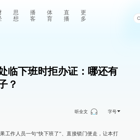
财
思
播
体
直
更
经
想
客
育
播
多
处临下班时拒办证：哪还有
子？
听全文
字号
结果工作人员一句“快下班了”、直接锁门便走，让本打