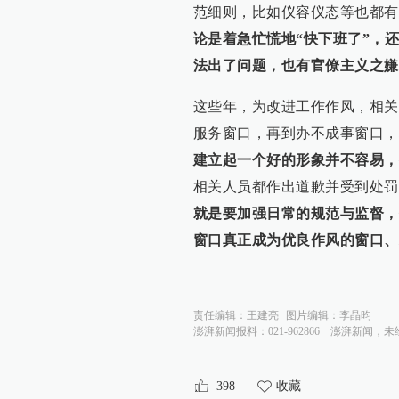
范细则，比如仪容仪态等也都有
论是着急忙慌地“快下班了”，
法出了问题，也有官僚主义之嫌
这些年，为改进工作作风，相关
服务窗口，再到办不成事窗口，
建立起一个好的形象并不容易，
相关人员都作出道歉并受到处罚
就是要加强日常的规范与监督，
窗口真正成为优良作风的窗口、
责任编辑：
王建亮
图片编辑：
李晶昀
澎湃新闻报料：021-962866
澎湃新闻，未
398
收藏