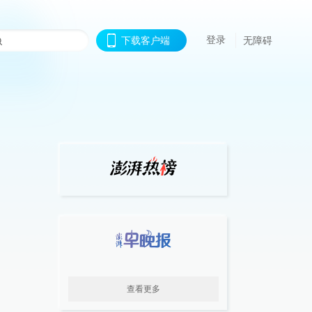
登录
下载客户端
无障碍
查看更多