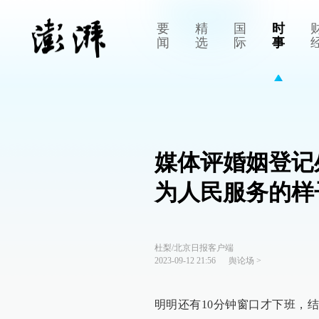
要
精
国
时
闻
选
际
事
媒体评婚姻登记
为人民服务的样
杜梨/北京日报客户端
2023-09-12 21:56
舆论场
>
明明还有10分钟窗口才下班，