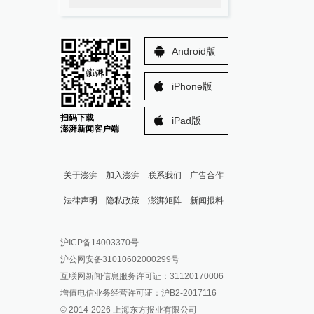
Android版
iPhone版
扫码下载
iPad版
澎湃新闻客户端
关于澎湃
加入澎湃
联系我们
广告合作
法律声明
隐私政策
澎湃矩阵
新闻报料
报料热线: 021-962866
澎湃新闻微博
沪ICP备14003370号
报料邮箱: news@thepaper.cn
澎湃新闻公众号
沪公网安备31010602000299号
澎湃新闻抖音号
互联网新闻信息服务许可证：31120170006
派生万物开放平台
增值电信业务经营许可证：沪B2-2017116
© 2014-
2026
上海东方报业有限公司
IP SHANGHAI