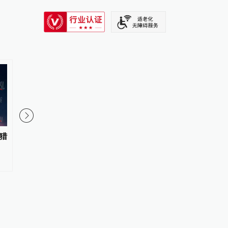
SIXTH TONE
猎
中国人民大学：标识性概念三农
“青海和兰州在抢一碗面
学（Sannongology）首次在海外
媒体：这种说法，格局
发布