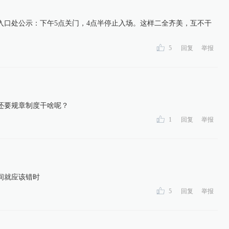
入口处公示：下午5点关门，4点半停止入场。这样二全齐美，互不干
5
回复
举报
还要规章制度干啥呢？
1
回复
举报
间就应该错时
5
回复
举报