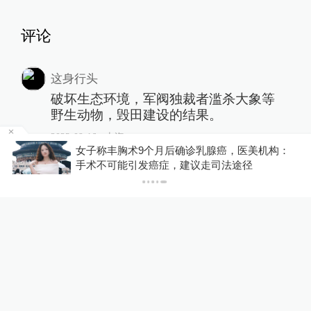
评论
这身行头
破坏生态环境，军阀独裁者滥杀大象等
野生动物，毁田建设的结果。
2023-09-16
∙ 上海
诊乳腺癌，医美机构：
你有权知道更多
建议走司法途径
下载澎湃新闻客户端
还原色
持续关注非洲气候变化
2023-09-15
∙ 上海
1赞
澎湃网友rMBFV3
该地区面临气候变化风险的人数正在不
断增加。
2023-09-15
∙ 辽宁
1赞