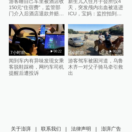
游客睡自己车里被酒店收
新生儿入住月子会所仅4
150元“住宿费”，监管部
天，突发颅内出血被送进
门介入后酒店退款并赔偿
ICU，宝妈：监控拍到护
1000元
理人员扇婴儿耳光
00:22
00:38
7小时前
7小时前
闻到车内有异味发现女乘
游客驾车被困河道，乌鲁
客脱鞋踩椅，网约车司机
木齐一对父子骑马牵引救
提醒后遭投诉
出
关于澎湃
|
联系我们
|
法律声明
|
澎湃广告