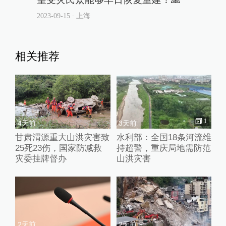
2023-09-15
∙ 上海
相关推荐
1
4天前
3天前
甘肃渭源重大山洪灾害致
水利部：全国18条河流维
25死23伤，国家防减救
持超警，重庆局地需防范
灾委挂牌督办
山洪灾害
2天前
2天前