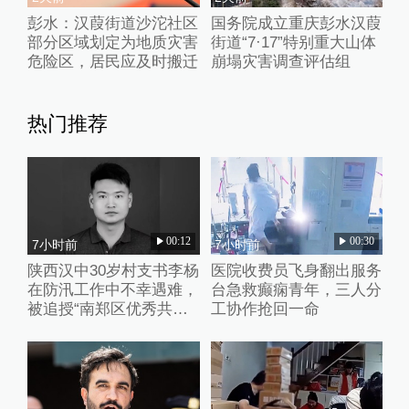
彭水：汉葭街道沙沱社区
国务院成立重庆彭水汉葭
部分区域划定为地质灾害
街道“7·17”特别重大山体
危险区，居民应及时搬迁
崩塌灾害调查评估组
热门推荐
00:12
00:30
7小时前
7小时前
陕西汉中30岁村支书李杨
医院收费员飞身翻出服务
在防汛工作中不幸遇难，
台急救癫痫青年，三人分
被追授“南郑区优秀共产
工协作抢回一命
党员”称号