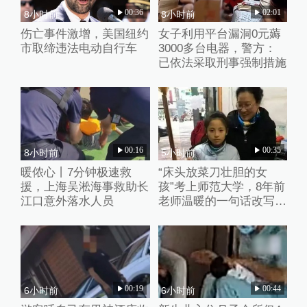
00:36
02:01
8小时前
8小时前
伤亡事件激增，美国纽约
女子利用平台漏洞0元薅
市取缔违法电动自行车
3000多台电器，警方：
已依法采取刑事强制措施
00:16
00:35
8小时前
5小时前
暖侬心丨7分钟极速救
“床头放菜刀壮胆的女
援，上海吴淞海事救助长
孩”考上师范大学，8年前
江口意外落水人员
老师温暖的一句话改写了
她的人生
00:19
00:44
6小时前
6小时前