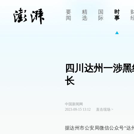
要
精
国
时
闻
选
际
事
四川达州一涉黑
长
中国新闻网
2023-09-15 13:12
直击现场
>
据达州市公安局微信公众号“达