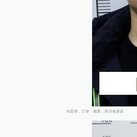
向思维，27岁，籍贯：四川省渠县