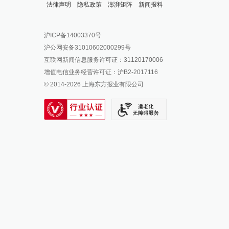
法律声明
隐私政策
澎湃矩阵
新闻报料
报料热线: 021-962866
澎湃新闻微博
沪ICP备14003370号
报料邮箱: news@thepaper.cn
澎湃新闻公众号
沪公网安备31010602000299号
澎湃新闻抖音号
互联网新闻信息服务许可证：31120170006
派生万物开放平台
增值电信业务经营许可证：沪B2-2017116
© 2014-
2026
上海东方报业有限公司
IP SHANGHAI
SIXTH TONE