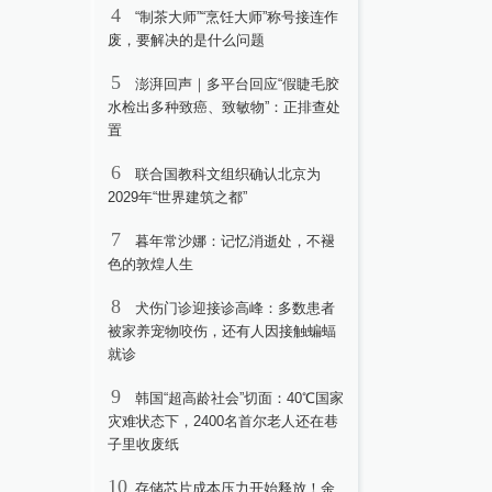
4
“制茶大师”“烹饪大师”称号接连作
废，要解决的是什么问题
5
澎湃回声｜多平台回应“假睫毛胶
水检出多种致癌、致敏物”：正排查处
置
6
联合国教科文组织确认北京为
2029年“世界建筑之都”
7
暮年常沙娜：记忆消逝处，不褪
色的敦煌人生
8
犬伤门诊迎接诊高峰：多数患者
被家养宠物咬伤，还有人因接触蝙蝠
就诊
9
韩国“超高龄社会”切面：40℃国家
灾难状态下，2400名首尔老人还在巷
子里收废纸
10
存储芯片成本压力开始释放！余