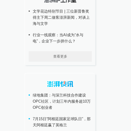
文学花边特别节目 | 三位新晋鲁奖
得主下周二做客澎湃新闻，对谈上
海与文学
行业一线观察：当AI成为“水与
电”，企业下一步拼什么？
查看更多
绿地集团：与深兰科技合作建设
OPC社区，计划三年内服务超10万
OPC创业者
7月15日“阿根廷国家足球队日”，那
天阿根廷赢了英格兰