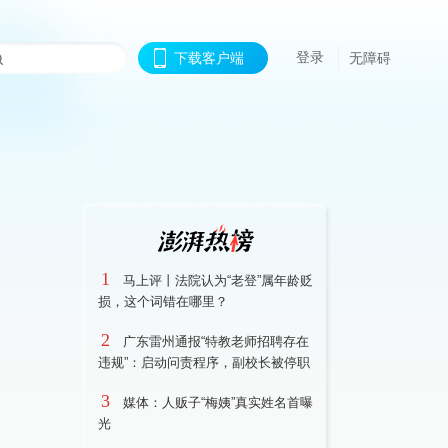
登录
下载客户端
无障碍
1
马上评丨法院认为“老登”属年龄贬
损，这个词错在哪里？
2
广东雷州通报“特教老师招聘存在
违规”：启动问责程序，副校长被停职
3
媒体：人贩子“梅姨”真实姓名首曝
光