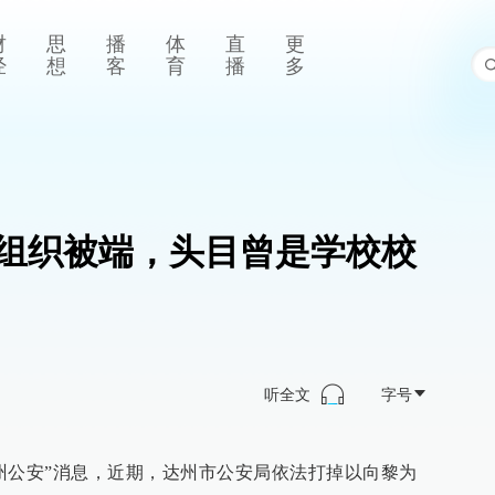
财
思
播
体
直
更
经
想
客
育
播
多
组织被端，头目曾是学校校
听全文
字号
州公安”消息，近期，达州市公安局依法打掉以向黎为