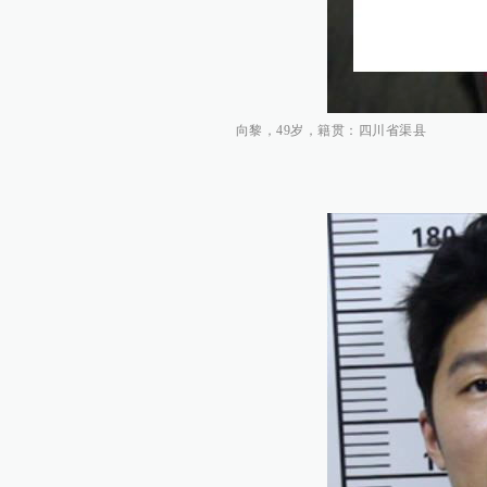
向黎，49岁，籍贯：四川省渠县