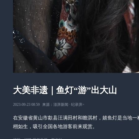
大美非遗｜鱼灯“游”出大山
2023-09-23 08:59
来源：
澎湃新闻
∙
纪录湃
>
在安徽省黄山市歙县汪满田村和瞻淇村，嬉鱼灯是当地一
栩如生，吸引全国各地游客前来观赏。