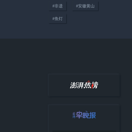
#
非遗
#
安徽黄山
03:34
#
鱼灯
邮储银行毕业季微电影《此刻，
正青春》