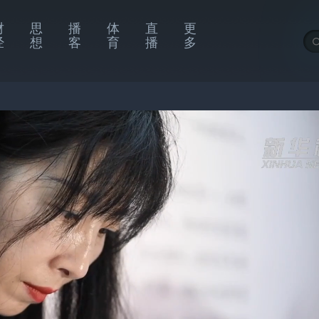
财
思
播
体
直
更
经
想
客
育
播
多