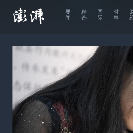
要
精
国
时
闻
选
际
事