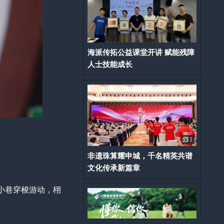
海派传拓公益课堂开讲 赋能残障
人士技能成长
1
非遗珠算耀申城，千名精英共谱
文化传承新篇章
小巷穿梭游动，栩