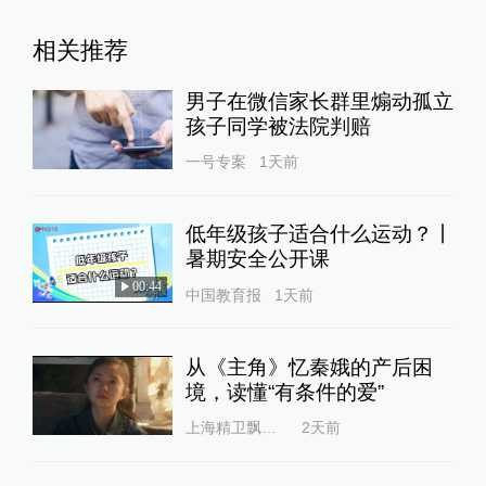
相关推荐
男子在微信家长群里煽动孤立
孩子同学被法院判赔
一号专案
1天前
低年级孩子适合什么运动？丨
暑期安全公开课
00:44
中国教育报
1天前
从《主角》忆秦娥的产后困
境，读懂“有条件的爱”
上海精卫飘扬的绿丝带
2天前