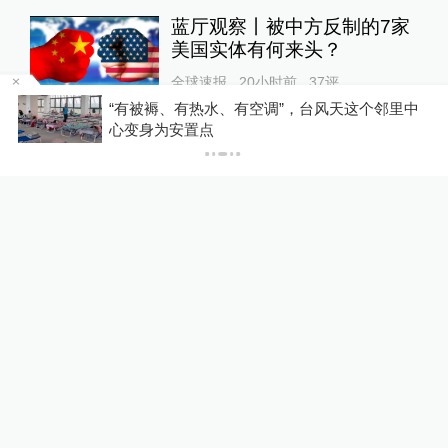
蓝厅观察丨被中方反制的7家
美国实体有何来头？
全球速报
20小时前
37
评
邻里中
湖南一企业诉县政府未交地：这边还在打官司
那边涉案土地被拍卖了
核观察｜美欲用战术核武器对
抗中俄，弹药不足核武来凑？
澎湃防务
10小时前
62
评
原北京军区副司令员兼北京军
区空军司令员李永金逝世，享
年84岁
中国政库
21小时前
166
评