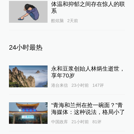
体温和抑郁之间存在惊人的联
系
酷炫脑
2天前
24小时最热
永和豆浆创始人林炳生逝世，
享年70岁
港台来信
23小时前
147
评
“青海和兰州在抢一碗面？”青
海媒体：这种说法，格局小了
中国政库
21小时前
81
评