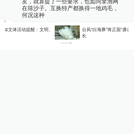
友，就算提了一些要求，也如同拿渔网
在筛沙子。互换特产都换得一地鸡毛，
何况这种
2023-09-21
∙ 上海
9赞
、
台风“白海豚”将正面“袭击”贯穿浙江，影响时间较
长
默耕小筑
怎么保证双方安全？
2023-09-22
∙ 浙江
Gogow
来南京住我家，我家就在紫金山下
2023-09-21
∙ 江苏
展开更多评论
相关推荐