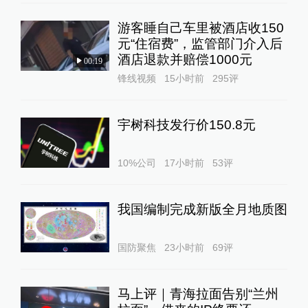
游客睡自己车里被酒店收150
元“住宿费”，监管部门介入后
酒店退款并赔偿1000元
00:19
锋线视频
15小时前
295
评
宇树科技发行价150.8元
10%公司
17小时前
53
评
我国编制完成新版全月地质图
国防聚焦
23小时前
69
评
马上评｜青海拉面告别“兰州