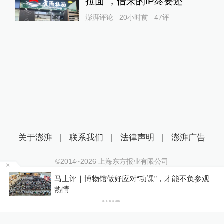
拉面”，借来的IP终要还
澎湃评论
20小时前
47
评
关于澎湃
|
联系我们
|
法律声明
|
澎湃广告
©2014~
2026
上海东方报业有限公司
沪ICP证：沪B2-20170116 | 沪ICP备14003370号
马上评｜博物馆做好应对“功课”，才能不负参观
互联网新闻信息服务许可证：31120170006
热情
沪公网安备 31010602000299号