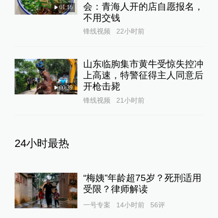
会：青海人开的店自愿报名，
01:16
不用交钱
锋线视频
22小时前
山东临朐集市黄牛受惊失控冲
上高速，特警征得主人同意后
开枪击毙
00:39
锋线视频
21小时前
24小时最热
“梅姨”年龄超75岁？死刑适用
受限？律师解读
一号专案
14小时前
56
评