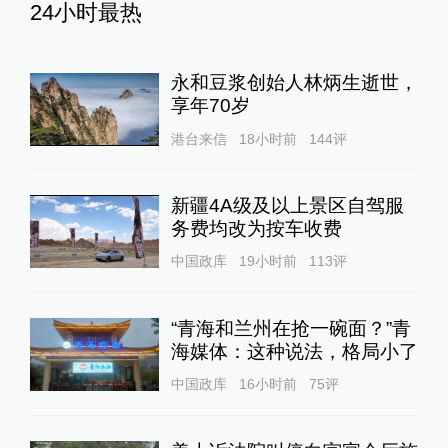
24小时最热
永和豆浆创始人林炳生逝世，
享年70岁
港台来信
18小时前
144
评
新疆4A级及以上景区自驾服
务费均改为按车收费
中国政库
19小时前
113
评
“青海和兰州在抢一碗面？”青
海媒体：这种说法，格局小了
中国政库
16小时前
75
评