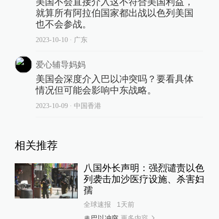
美国不会直接介入这不符合美国利益，
就算所有阿拉伯国家都出战以色列美国
也不会参战。
2023-10-10
∙ 广东
爱心辅导妈妈
美国会深度介入巴以冲突吗？要看具体
情况但可能会影响中东战略。
2023-10-09
∙ 中国香港
相关推荐
八国外长声明：强烈谴责以色
列袭击加沙医疗设施、杀害妇
孺
全球速报
1天前
更多内容
巴以冲突