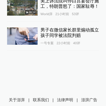
美上诉法院叫停白宫宴会厅施
工，特朗普怒了：国家耻辱！
00:34
World湃
21小时前
53
评
男子在微信家长群里煽动孤立
孩子同学被法院判赔
一号专案
22小时前
40
评
关于澎湃
|
联系我们
|
法律声明
|
澎湃广告