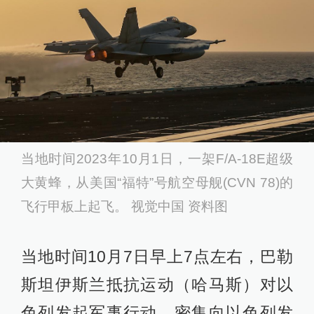
当地时间2023年10月1日，一架F/A-18E超级
大黄蜂，从美国“福特”号航空母舰(CVN 78)的
飞行甲板上起飞。 视觉中国 资料图
当地时间10月7日早上7点左右，巴勒
斯坦伊斯兰抵抗运动（哈马斯）对以
色列发起军事行动，密集向以色列发