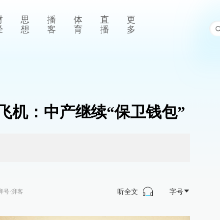
财
思
播
体
直
更
经
想
客
育
播
多
飞机：中产继续“保卫钱包”
听全文
字号
湃号·湃客