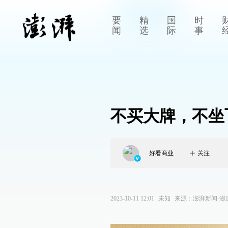
要
精
国
时
闻
选
际
事
不买大牌，不坐
好看商业
关注
2023-10-11 12:01
未知
来源：
澎湃新闻·澎