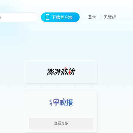
登录
下载客户端
无障碍
查看更多