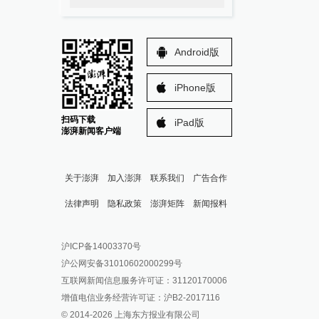
Android版
iPhone版
扫码下载
iPad版
澎湃新闻客户端
关于澎湃
加入澎湃
联系我们
广告合作
法律声明
隐私政策
澎湃矩阵
新闻报料
报料热线: 021-962866
澎湃新闻微博
沪ICP备14003370号
报料邮箱: news@thepaper.cn
澎湃新闻公众号
沪公网安备31010602000299号
澎湃新闻抖音号
互联网新闻信息服务许可证：31120170006
派生万物开放平台
增值电信业务经营许可证：沪B2-2017116
© 2014-
2026
上海东方报业有限公司
IP SHANGHAI