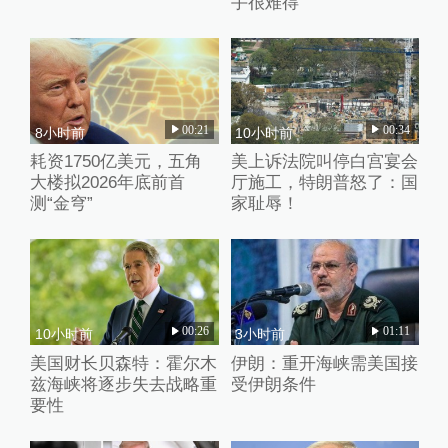
手很难得
00:21
00:34
8小时前
10小时前
耗资1750亿美元，五角
美上诉法院叫停白宫宴会
大楼拟2026年底前首
厅施工，特朗普怒了：国
测“金穹”
家耻辱！
00:26
01:11
10小时前
3小时前
美国财长贝森特：霍尔木
伊朗：重开海峡需美国接
兹海峡将逐步失去战略重
受伊朗条件
要性