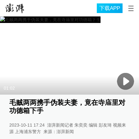
下载APP
01:02
毛贼两两携手伪装夫妻，竟在寺庙里对
功德箱下手
2023-10-11 17:24
澎湃新闻记者 朱奕奕 编辑 彭友琦 视频来
源 上海浦东警方
来源：
澎湃新闻