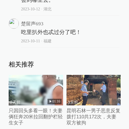
2023-10-12
∙ 湖北
楚留声693
吃里扒外也忒过分了吧！
2023-10-11
∙ 福建
相关推荐
01:16
2天前
3天前
只因回头多看一眼！夫妻
昆明石林一男子恶意反复
俩狂奔20米拉回翻护栏轻
拨打110共172次，夫妻
生女子
双方被拘