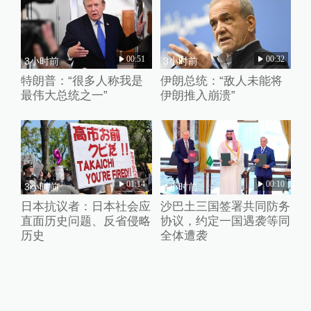
00:51
00:32
3小时前
3小时前
特朗普：“很多人称我是
伊朗总统：“敌人未能将
最伟大总统之一”
伊朗推入崩溃”
01:14
00:10
3小时前
4小时前
日本抗议者：日本社会应
沙巴土三国签署共同防务
直面历史问题、反省侵略
协议，约定一国遇袭等同
历史
全体遭袭