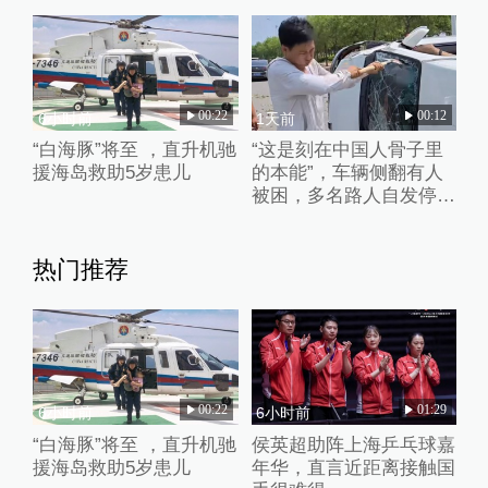
00:22
00:12
6小时前
1天前
“白海豚”将至 ，直升机驰
“这是刻在中国人骨子里
援海岛救助5岁患儿
的本能”，车辆侧翻有人
被困，多名路人自发停车
破窗救人
热门推荐
00:22
01:29
6小时前
6小时前
“白海豚”将至 ，直升机驰
侯英超助阵上海乒乓球嘉
援海岛救助5岁患儿
年华，直言近距离接触国