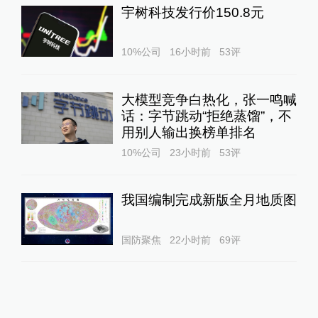
宇树科技发行价150.8元
10%公司
16小时前
53
评
大模型竞争白热化，张一鸣喊
话：字节跳动“拒绝蒸馏”，不
用别人输出换榜单排名
10%公司
23小时前
53
评
我国编制完成新版全月地质图
国防聚焦
22小时前
69
评