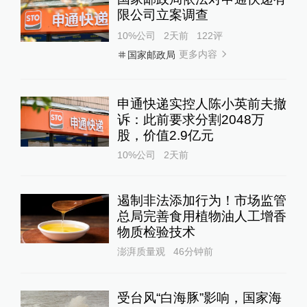
限公司立案调查
10%公司
2天前
122
评
更多内容
国家邮政局
申通快递实控人陈小英前夫撤
诉：此前要求分割2048万
股，价值2.9亿元
10%公司
2天前
遏制非法添加行为！市场监管
总局完善食用植物油人工增香
物质检验技术
澎湃质量观
46分钟前
受台风“白海豚”影响，国家海