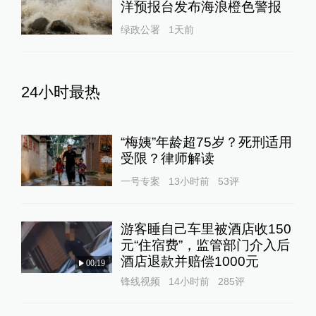
洋预报台发布海浪橙色警报
绿政公署
1天前
24小时最热
“梅姨”年龄超75岁？死刑适用
受限？律师解读
一号专案
13小时前
53
评
游客睡自己车里被酒店收150
元“住宿费”，监管部门介入后
酒店退款并赔偿1000元
00:19
锋线视频
14小时前
285
评