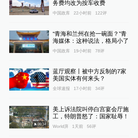
务费均改为按车收费
中国政库
22小时前
122
评
“青海和兰州在抢一碗面？”青
海媒体：这种说法，格局小了
中国政库
19小时前
78
评
蓝厅观察丨被中方反制的7家
美国实体有何来头？
全球速报
17小时前
34
评
美上诉法院叫停白宫宴会厅施
工，特朗普怒了：国家耻辱！
00:34
World湃
1天前
56
评