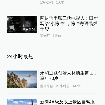
10%公司
1天前
两封信串联三代电影人：田华
写给“小陈冲” ，陈冲寄语易烊
千玺
00:50
追光灯
1天前
24小时最热
永和豆浆创始人林炳生逝世，
享年70岁
港台来信
21小时前
147
评
新疆4A级及以上景区自驾服