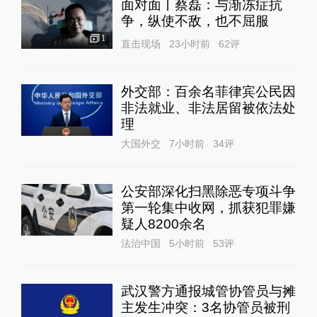
面对面丨蔡磊：与渐冻症抗
争，纵使不敌，也不屈服
1
直击现场
23小时前
62
评
外交部：百余名菲律宾公民因
非法就业、非法居留被依法处
理
大国外交
7小时前
34
评
公安部深化扫黑除恶专项斗争
第一轮集中收网，抓获犯罪嫌
疑人8200余名
法治中国
5小时前
53
评
武汉警方通报城管协管员与摊
主发生冲突：3名协管员被刑