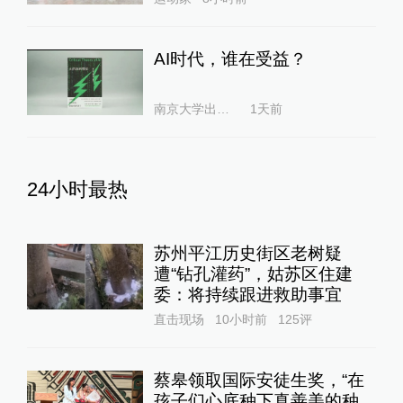
AI时代，谁在受益？
南京大学出版社
1天前
24小时最热
苏州平江历史街区老树疑
遭“钻孔灌药”，姑苏区住建
委：将持续跟进救助事宜
直击现场
10小时前
125
评
蔡皋领取国际安徒生奖，“在
孩子们心底种下真善美的种