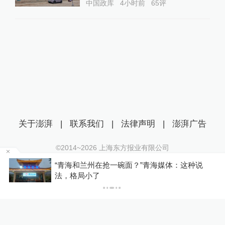
中国政库
4小时前
65
评
关于澎湃
|
联系我们
|
法律声明
|
澎湃广告
©2014~
2026
上海东方报业有限公司
沪ICP证：沪B2-20170116 | 沪ICP备14003370号
青海媒体：这种说
河南西平县“7·30”故意伤害案件
互联网新闻信息服务许可证：31120170006
钢被抓获
沪公网安备 31010602000299号