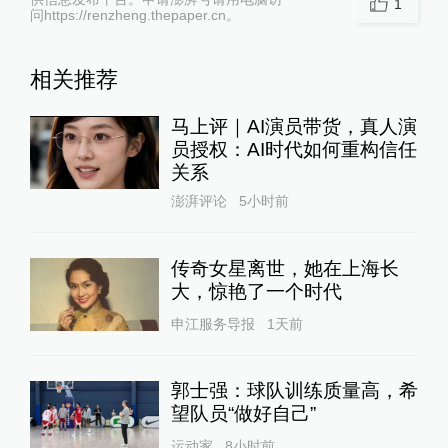
1
问https://renzheng.thepaper.cn。
相关推荐
马上评｜AI演员带货，真人演
员授权：AI时代如何重构信任
关系
澎湃评论
5小时前
传奇女星离世，她在上海长
大，惊艳了一个时代
申江服务导报
1天前
郭士强：球队训练质量高，希
望队员“做好自己”
运动家
8小时前