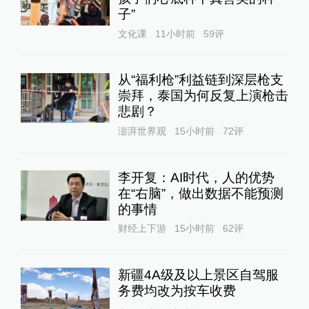
子”
文化课
11小时前
59
评
从“福利枪”利益链到深层枪支
崇拜，泰国为何反复上演枪击
悲剧？
澎湃世界观
15小时前
72
评
李开复：AI时代，人的优势
在“右脑”，做出数据不能预测
的事情
财经上下游
15小时前
62
评
新疆4A级及以上景区自驾服
务费均改为按车收费