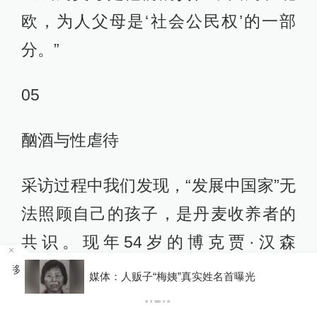
欧，为人父母是‘社会公民权’的一部
分。”
05
酗酒与性虐待
采访过程中我们发现，“发展中国家”无
法照顾自己的孩子，是丹麦收养者的
共识。现年54岁的博克贾·汉森
（Bokja Hansen）被收养后在丹麦长
移
媒体：人贩子“梅姨”真实姓名首曝光
大，她一直认为，在丹麦被收养比在