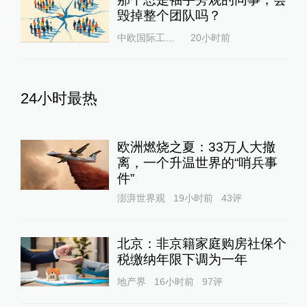
毁掉整个团队吗？
中欧国际工商学院
20小时前
24小时最热
欧洲燃烧之夏：33万人大撤
离，一个升温世界的“哨兵事
件”
澎湃世界观
19小时前
43
评
北京：非京籍家庭购房社保个
税缴纳年限下调为一年
地产界
16小时前
97
评