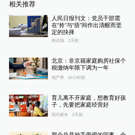
相关推荐
人民日报刊文：党员干部需
在“拎”与“捂”间作出清醒而坚
定的抉择
舆论场
1天前
北京：非京籍家庭购房社保个
税缴纳年限下调为一年
地产界
16小时前
育儿离不开家庭，想教育好孩
子，先要把家庭经营好
现代家长
3天前
那个总是袖手旁观的同事，会