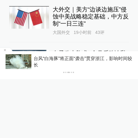
大外交｜美方“边谈边施压”侵
蚀中美战略稳定基础，中方反
制“一日三连”
大国外交
19小时前
43
评
女子称丰胸术9个月后确诊乳
区
台风“白海豚”将正面“袭击”贯穿浙江，影响时间较
腺癌，医美机构：手术不可能
长
引发癌症，建议走司法途径
直击现场
16小时前
50
评
东航国内客票提前14天可免
费退改，其他航司如何规定？
10%公司
21小时前
97
评