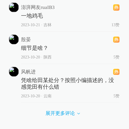
澎湃网友ruaIB3
一地鸡毛
2023-10-21
∙ 吉林
13赞
殷晏
细节是啥？
2023-10-20
∙ 陕西
5赞
风帆进
凭啥给田某处分？按照小编描述的，没
感觉田有什么错
2023-10-20
∙ 云南
5赞
展开更多评论