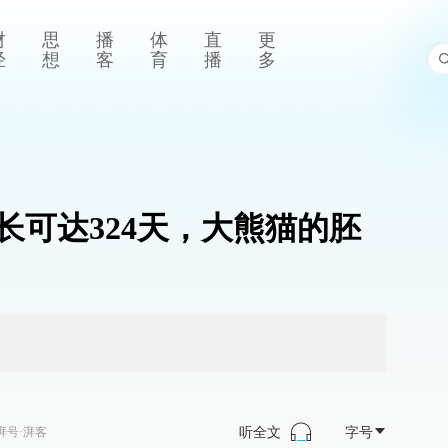
财
思
播
体
直
更
经
想
客
育
播
多
长可达324天，大熊猫的胚
听全文
字号
湃号·湃客