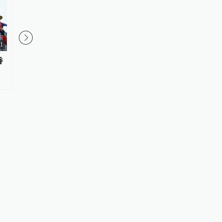
11
香
【江浙沪】8月份有什么好看的展
相约隆回，赴一场银花
览？（第1期）
的盛会 | 湘中药库