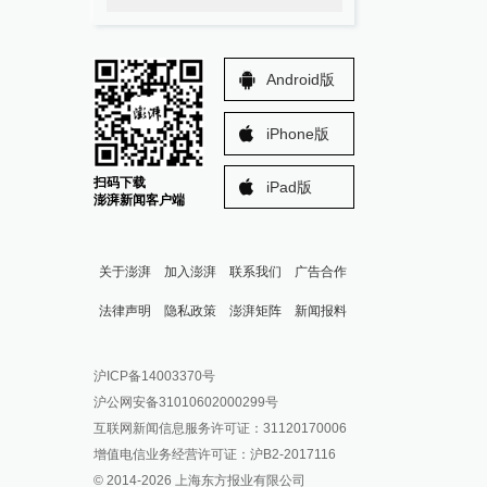
Android版
iPhone版
扫码下载
iPad版
澎湃新闻客户端
关于澎湃
加入澎湃
联系我们
广告合作
法律声明
隐私政策
澎湃矩阵
新闻报料
报料热线: 021-962866
澎湃新闻微博
沪ICP备14003370号
报料邮箱: news@thepaper.cn
澎湃新闻公众号
沪公网安备31010602000299号
澎湃新闻抖音号
互联网新闻信息服务许可证：31120170006
派生万物开放平台
增值电信业务经营许可证：沪B2-2017116
© 2014-
2026
上海东方报业有限公司
IP SHANGHAI