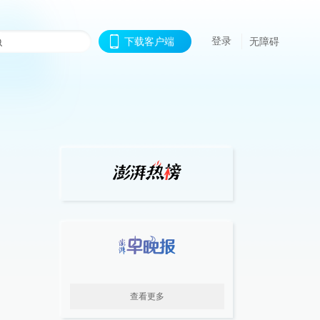
登录
下载客户端
无障碍
查看更多