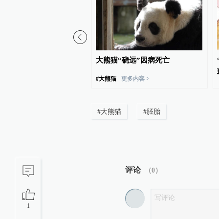
00:38
回，赴一场银花百合飘香
大熊猫“硗远”因病死亡
| 湘中药库
#
大熊猫
更多内容 >
#
大熊猫
#
胚胎
评论
（
0
）
1