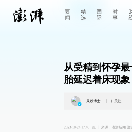
要
精
国
时
闻
选
际
事
从受精到怀孕最
胎延迟着床现象
果赖博士
关注
2023-10-24 17:40
四川
来源：
澎湃新闻·澎