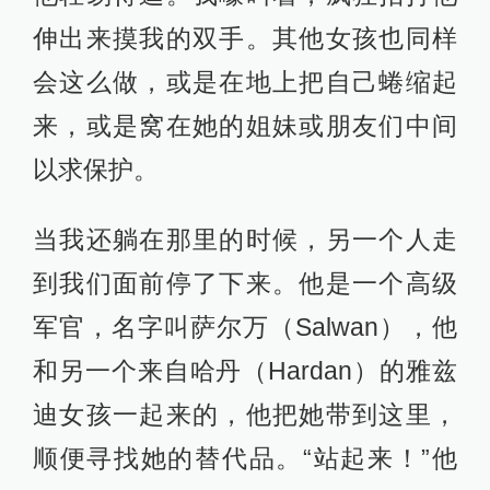
伸出来摸我的双手。其他女孩也同样
会这么做，或是在地上把自己蜷缩起
来，或是窝在她的姐妹或朋友们中间
以求保护。
当我还躺在那里的时候，另一个人走
到我们面前停了下来。他是一个高级
军官，名字叫萨尔万（Salwan），他
和另一个来自哈丹（Hardan）的雅兹
迪女孩一起来的，他把她带到这里，
顺便寻找她的替代品。“站起来！”他