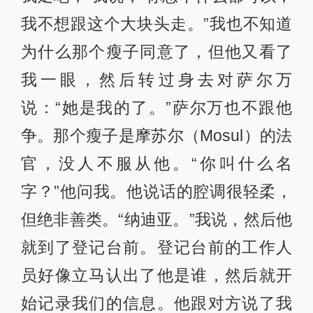
我不想跟这个大块头走。”我也不知道
为什么那个瘦子同意了，但他又看了
我一眼，然后转过身去对萨尔万
说：“她是我的了。”萨尔万也不跟他
争。那个瘦子是摩苏尔（Mosul）的法
官，没人不服从他。“你叫什么名
字？”他问我。他说话的腔调很轻柔，
但绝非善类。“纳迪亚。”我说，然后他
就到了登记台前。登记台前的工作人
员好像立马认出了他是谁，然后就开
始记录我们的信息。他跟对方说了我