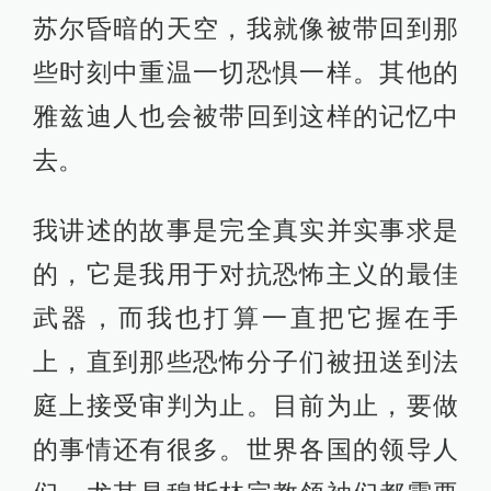
苏尔昏暗的天空，我就像被带回到那
些时刻中重温一切恐惧一样。其他的
雅兹迪人也会被带回到这样的记忆中
去。
我讲述的故事是完全真实并实事求是
的，它是我用于对抗恐怖主义的最佳
武器，而我也打算一直把它握在手
上，直到那些恐怖分子们被扭送到法
庭上接受审判为止。目前为止，要做
的事情还有很多。世界各国的领导人