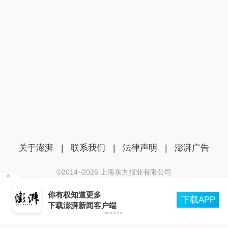
关于澎湃
|
联系我们
|
法律声明
|
澎湃广告
©2014~
2026
上海东方报业有限公司
沪ICP证：沪B2-20170116 | 沪ICP备14003370号
你有权知道更多
互联网新闻信息服务许可证：31120170006
下载APP
下载澎湃新闻客户端
沪公网安备 31010602000299号