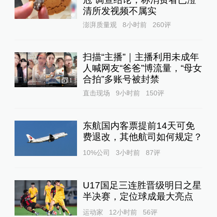
清所发视频不属实
澎湃质量观
8小时前
260
评
扫描“主播”｜主播利用未成年
人喊网友“爸爸”博流量，“母女
合拍”多账号被封禁
1
直击现场
9小时前
150
评
东航国内客票提前14天可免
费退改，其他航司如何规定？
10%公司
3小时前
87
评
U17国足三连胜晋级明日之星
半决赛，定位球成最大亮点
运动家
12小时前
56
评