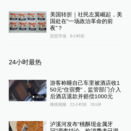
美国转折｜社民左翼崛起，美
国处在“一场政治革命的前
夜”？
思想市场
8小时前
24小时最热
游客称睡自己车里被酒店收1
50元“住宿费”，监管部门介入
后酒店退款并赔偿1000元
00:19
锋线视频
22小时前
351
评
泸溪河发布“桃酥现金属牙
冠”调查结论，称消费者已澄