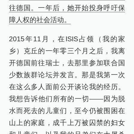
往德国。一年后，她开始投身呼吁保
障人权的社会活动。
2015年11月，在ISIS占领（我的家
乡）克丘的一年零三个月之后，我离
开德国前往瑞士，去那里参加联合国
少数族群论坛并发言。那是我第一次
在这么多人面前公开谈论我的经历。
我想告诉他们所有的一切——因为脱
水而死去的儿童们，至今仍被围困在
山上的家庭，成千上万被囚禁的妇女