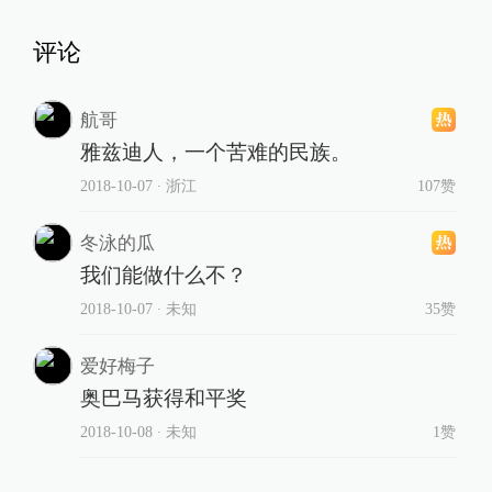
评论
航哥
雅兹迪人，一个苦难的民族。
2018-10-07
∙ 浙江
107赞
冬泳的瓜
我们能做什么不？
2018-10-07
∙ 未知
35赞
爱好梅子
奥巴马获得和平奖
2018-10-08
∙ 未知
1赞