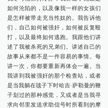
如何沦陷的，以及像我一样的女孩们
是怎样被带走充当性奴的。我告诉他
们，自己如何被强奸，如何被反复殴
打，以及最终如何逃跑。我跟他们讲
述了我被杀死的兄弟们。讲述自己的
故事从来都不是一件容易的事情。每
讲一次，你都要重新再体会一遍。当
我讲到我被强奸的那个检查站，或者
是当我躺在毯子下时哈吉·萨勒曼的鞭
子划过的那种感觉，又或者是当我寻
求向邻里发送求助信号时所看到的摩