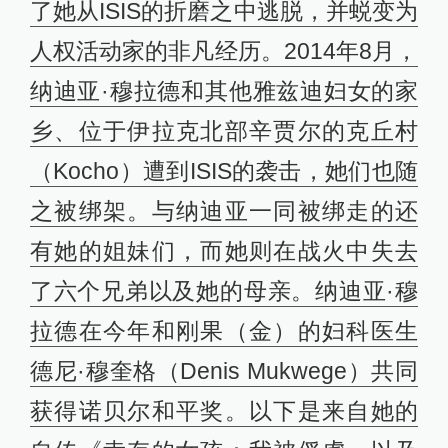
了她从ISIS的折磨之中逃脱，并蜕变为
人权活动家的非凡经历。2014年8月，
纳迪亚·穆拉德和其他雅兹迪妇女的家
乡、位于伊拉克北部辛贾尔的克丘村
（Kocho）遭到ISIS的袭击，她们也随
之被绑架。与纳迪亚一同被绑走的还
有她的姐妹们，而她则在战火中失去
了六个兄弟以及她的母亲。纳迪亚·穆
拉德在今年和刚果（金）的妇科医生
德尼·穆奎格（Denis Mukwege）共同
获得诺贝尔和平奖。以下是来自她的