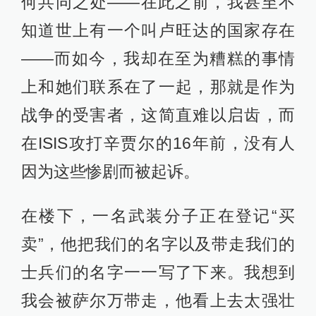
何共同之处——在此之前，我甚至不
知道世上有一个叫卢旺达的国家存在
——而如今，我却在至为糟糕的事情
上和她们联系在了一起，那就是作为
战争的受害者，这简直难以启齿，而
在ISIS攻打辛贾尔的16年前，没有人
因为这些惨剧而被起诉。
在楼下，一名武装分子正在登记“买
卖”，他把我们的名字以及带走我们的
士兵们的名字一一写了下来。我想到
我会被萨尔万带走，他看上去太强壮