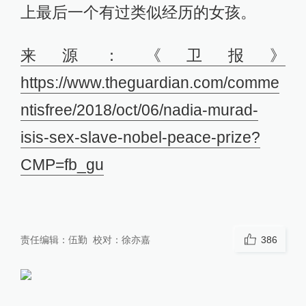
上最后一个有过类似经历的女孩。
来源：《卫报》
https://www.theguardian.com/comme
ntisfree/2018/oct/06/nadia-murad-
isis-sex-slave-nobel-peace-prize?
CMP=fb_gu
责任编辑：
伍勤
校对：
徐亦嘉
386