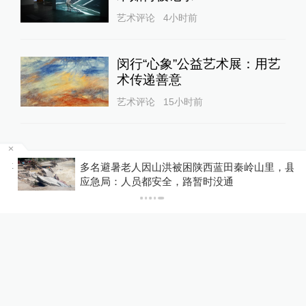
艺术评论
4小时前
闵行“心象”公益艺术展：用艺
术传递善意
艺术评论
15小时前
24小时最热
事
多名避暑老人因山洪被困陕西蓝田秦岭山里，县
应急局：人员都安全，路暂时没通
欧洲燃烧之夏：33万人大撤
离，一个升温世界的“哨兵事
件”
澎湃世界观
16小时前
43
评