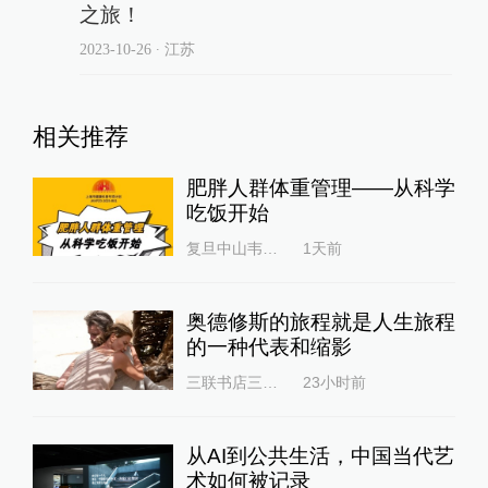
之旅！
2023-10-26
∙ 江苏
相关推荐
肥胖人群体重管理——从科学
吃饭开始
复旦中山韦素兰
1天前
奥德修斯的旅程就是人生旅程
的一种代表和缩影
三联书店三联书情
23小时前
从AI到公共生活，中国当代艺
术如何被记录