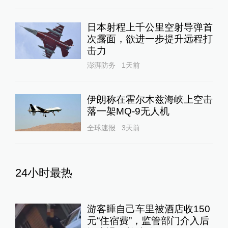
日本射程上千公里空射导弹首
次露面，欲进一步提升远程打
击力
澎湃防务
1天前
伊朗称在霍尔木兹海峡上空击
落一架MQ-9无人机
全球速报
3天前
24小时最热
游客睡自己车里被酒店收150
元“住宿费”，监管部门介入后