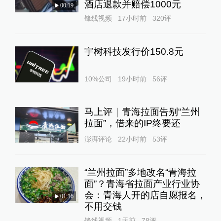
酒店退款并赔偿1000元
00:19
锋线视频
17小时前
320
评
宇树科技发行价150.8元
10%公司
19小时前
56
评
马上评｜青海拉面告别“兰州
拉面”，借来的IP终要还
澎湃评论
22小时前
53
评
“兰州拉面”多地改名“青海拉
面”？青海省拉面产业行业协
会：青海人开的店自愿报名，
01:16
不用交钱
锋线视频
1天前
78
评