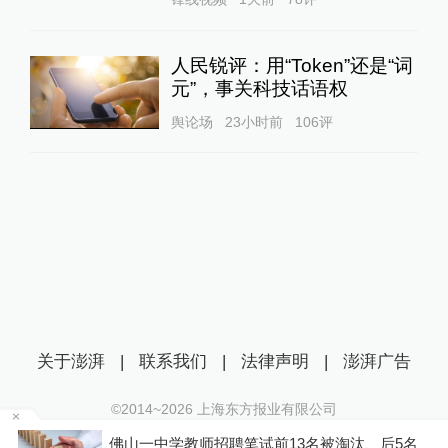
人民锐评：用“Token”还是“词
元”，事关科技话语权
舆论场
23小时前
106
评
关于澎湃
|
联系我们
|
法律声明
|
澎湃广告
©2014~
2026
上海东方报业有限公司
沪ICP证：沪B2-20170116 | 沪ICP备14003370号
索
佛山一中学教师招聘笔试前13名被淘汰、后5名